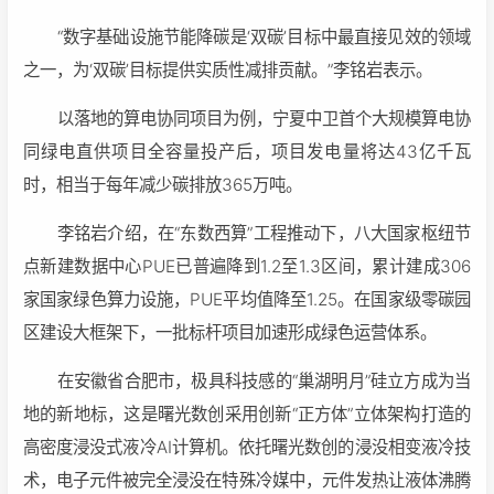
“数字基础设施节能降碳是‘双碳’目标中最直接见效的领域
之一，为‘双碳’目标提供实质性减排贡献。”李铭岩表示。
以落地的算电协同项目为例，宁夏中卫首个大规模算电协
同绿电直供项目全容量投产后，项目发电量将达43亿千瓦
时，相当于每年减少碳排放365万吨。
李铭岩介绍，在“东数西算”工程推动下，八大国家枢纽节
点新建数据中心PUE已普遍降到1.2至1.3区间，累计建成306
家国家绿色算力设施，PUE平均值降至1.25。在国家级零碳园
区建设大框架下，一批标杆项目加速形成绿色运营体系。
在安徽省合肥市，极具科技感的“巢湖明月”硅立方成为当
地的新地标，这是曙光数创采用创新“正方体”立体架构打造的
高密度浸没式液冷AI计算机。依托曙光数创的浸没相变液冷技
术，电子元件被完全浸没在特殊冷媒中，元件发热让液体沸腾