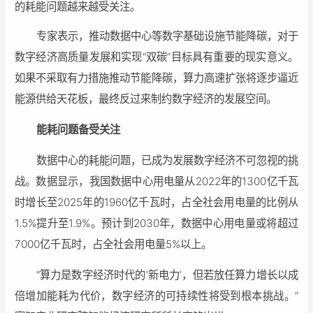
的耗能问题越来越受关注。
专家表示，推动数据中心等数字基础设施节能降碳，对于
数字经济高质量发展和实现“双碳”目标具有重要的现实意义。
如果不采取有力措施推动节能降碳，算力高速扩张将逐步逼近
能源供给天花板，最终反过来制约数字经济的发展空间。
能耗问题备受关注
数据中心的耗能问题，已成为发展数字经济不可忽视的挑
战。数据显示，我国数据中心用电量从2022年的1300亿千瓦
时增长至2025年的1960亿千瓦时，占全社会用电量的比例从
1.5%提升至1.9%。预计到2030年，数据中心用电量或将超过
7000亿千瓦时，占全社会用电量5%以上。
“算力是数字经济时代的‘新电力’，但若放任算力增长以成
倍增加能耗为代价，数字经济的可持续性将受到根本挑战。”