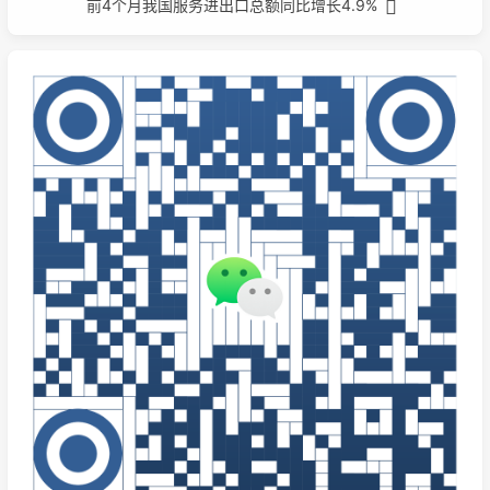
前4个月我国服务进出口总额同比增长4.9%