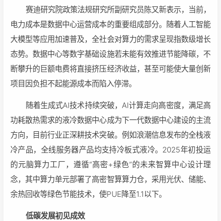
赛迪研究院政策法规研究所副研究员陈又新表示，当前，
电力成本是数据中心运营成本的重要组成部分。随着人工智能
大模型等应用加速普及，全社会对算力的需求呈现指数级增长
态势。数据中心等数字基础设施若未能有效推进节能降碳，不
断攀升的巨额电费将直接挤压经济收益，甚至可能使大量创新
项目因负担不起能源成本而陷入停滞。
随着生成式AI技术持续突破，AI计算走向高密度，满足高
功耗散热需求的液冷数据中心成为下一代数据中心建设的主流
方向，目前行业正深耕技术突破。例如浪潮信息发布的全栈液
冷产品，全线服务器产品均支持冷板式液冷。2025年初投运
的元脑算力工厂，遵循“高密+绿色”的未来智算中心设计理
念，其中算力单元部署了高密智算算力仓，采用光伏、储能、
余热回收等绿色节能技术，使PUE降至1.1以下。
低碳发展初见成效