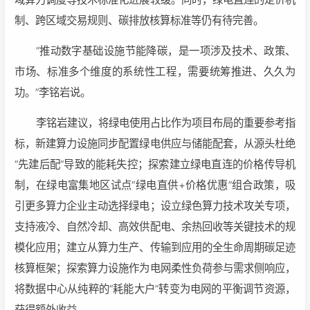
制、跨区域交易规则、碳排放核算标准等仍有待完善。
“推动数字基础设施节能降碳，是一项涉及技术、政策、
市场、标准多个维度的系统性工程，需要统筹推进、久久为
功。”李铭岩说。
李铭岩建议，将绿电使用占比作为项目布局的重要参考指
标，新建算力设施同步配置绿电供应与储能配套，从源头杜绝
“先建后配”导致的能耗失控；探索建立绿电直连的价格传导机
制，在绿电富集地区试点“绿电直供+价格优惠”组合政策，吸
引更多算力企业主动选择绿电；设立绿色算力技术攻关专项，
支持液冷、自然冷却、高效供配电、余热回收等关键技术的规
模化应用；建立从算力生产、传输到应用的全生命周期碳足迹
核算框架；探索算力设施作为电网柔性负荷参与需求侧响应，
将数据中心从纯粹的“耗能大户”转变为电网的平衡调节资源，
获得额外收益。