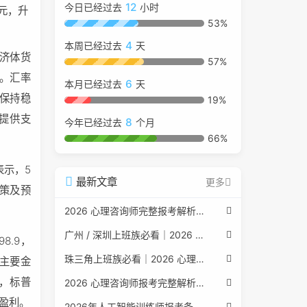
12
今日已经过去
小时
美元，升
53%
4
本周已经过去
天
经济体货
57%
。汇率
6
本月已经过去
天
保持稳
19%
提供支
8
今年已经过去
个月
66%
表示，5
最新文章
更多
政策及预
2026 心理咨询师完整报考解析（2017 国考取消后现行权威体系 + 避坑全指南）
广州 / 深圳上班族必看｜2026 心理咨询师考证指南，转行副业、情绪疏导双收益
8.9，
珠三角上班族必看｜2026 心理咨询师考证指南，转行副业、情绪疏导双收益
主要金
，标普
2026 心理咨询师报考完整解析｜2017 国考取消后正规报考标准、流程避坑指南
面盈利。
2026年人工智能训练师报考条件与流程：2026年最新官方要求全面解读