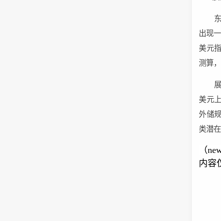
出现
美元
测算，
美元
外储
类潜
（ne
内容