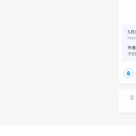
5月
http
作
中