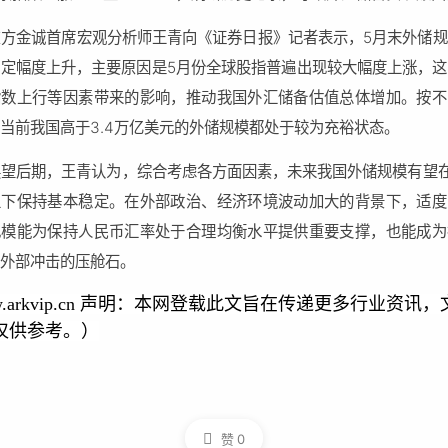
东方金诚首席宏观分析师王青向《证券日报》记者表示，5月末外储
一定幅度上升，主要原因是5月份全球股指普遍出现较大幅度上涨，这
指数上行等因素带来的影响，推动我国外汇储备估值总体增加。按不
当前我国高于3.4万亿美元的外储规模都处于较为充裕状态。
展望后期，王青认为，综合考虑各方面因素，未来我国外储规模有望
上下保持基本稳定。在外部政治、经济环境波动加大的背景下，适度
规模能为保持人民币汇率处于合理均衡水平提供重要支撑，也能成为
在外部冲击的压舱石。
w.arkvip.cn 声明：本网登载此文旨在传递更多行业资讯
仅供参考。）
赞
0