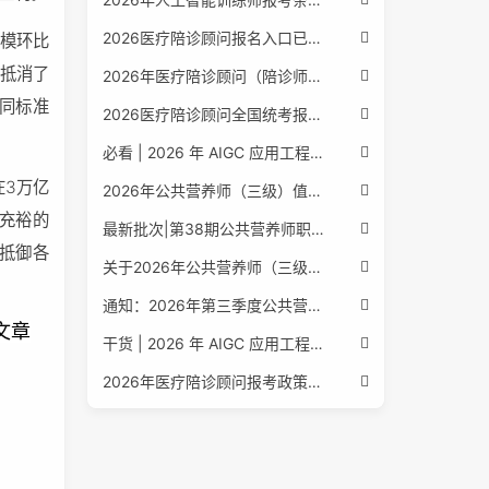
2026医疗陪诊顾问报名入口已公布，全国报考条件流程政策全解析
规模环比
抵消了
2026年医疗陪诊顾问（陪诊师）招生启动，全国报考指南附报名官网
同标准
2026医疗陪诊顾问全国统考报名中，报考条件流程全攻略附报名入口
必看 | 2026 年 AIGC 应用工程师报考核心要点：报名费用、官网可查、行业认可度、补考规则全盘点
在3万亿
2026年公共营养师（三级）值得考吗？报名入口+条件+证书用途
充裕的
最新批次|第38期公共营养师职业能力评价证书报名培训通知
抵御各
关于2026年公共营养师（三级、四级）全国统一认定报名的服务通知
通知：2026年第三季度公共营养师四级培训报名安排正式发布
，文章
干货 | 2026 年 AIGC 应用工程师报考指南：报名流程、学历要求、培训课程、就业方向全梳理
2026年医疗陪诊顾问报考政策更新，全国报名入口与报考指南全同步