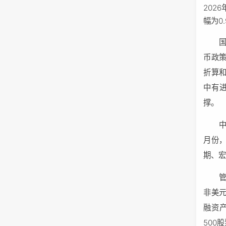
202
幅为0.
币政
折算
中有
撑。
月份，
期、
管
非美
融资
500