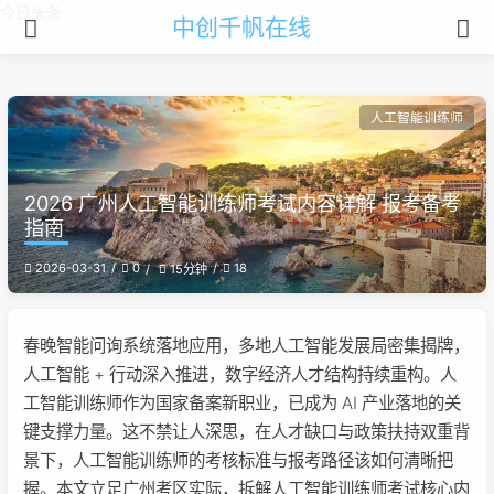
今日头条
中创千帆在线
人工智能训练师
2026 广州人工智能训练师考试内容详解 报考备考
指南
2026-03-31
0
18
15分钟
春晚智能问询系统落地应用，多地人工智能发展局密集揭牌，
人工智能 + 行动深入推进，数字经济人才结构持续重构。人
工智能训练师作为国家备案新职业，已成为 AI 产业落地的关
键支撑力量。这不禁让人深思，在人才缺口与政策扶持双重背
景下，人工智能训练师的考核标准与报考路径该如何清晰把
握。本文立足广州考区实际，拆解人工智能训练师考试核心内