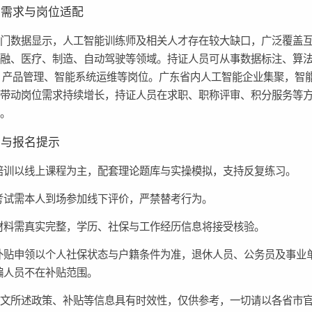
业需求与岗位适配
部门数据显示，人工智能训练师及相关人才存在较大缺口，广泛覆盖
金融、医疗、制造、自动驾驶等领域。持证人员可从事数据标注、算
I 产品管理、智能系统运维等岗位。广东省内人工智能企业集聚，智
进带动岗位需求持续增长，持证人员在求职、职称评审、积分服务等
势。
考与报名提示
培训以线上课程为主，配套理论题库与实操模拟，支持反复练习。
考试需本人到场参加线下评价，严禁替考行为。
材料需真实完整，学历、社保与工作经历信息将接受核验。
补贴申领以个人社保状态与户籍条件为准，退休人员、公务员及事业
编人员不在补贴范围。
本文所述政策、补贴等信息具有时效性，仅供参考，一切请以各省市