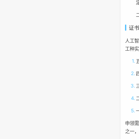
证
人工
工种实
申领
之一