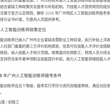
品落地运行的重要支撑。广州市持续完善人工智能训练师职业技能等
，结合紧缺工种政策优化报考与补贴机制，为技能人才提供规范的成
文基于官方认定规则，解析 2026 年广州地区人工智能训练师报考
安排与证书价值，为意向人员提供参考。
州人工智能训练师政策定位
智能训练师已纳入广州市企业紧缺急需职业工种目录，执行补贴上浮
由人社部门备案的第三方评价机构颁发，信息可在技能人才评价全国
统核验，纳入技能人才统计范围。政策面向在岗职工、转岗人员与待
，支持符合条件者申领职业技能提升补贴，助力人工智能领域技能人
26 年广州人工智能训练师报考条件
智能训练师设五个等级，报考实行学历与资历双维度审核，满足对应
报。
五级 / 初级工