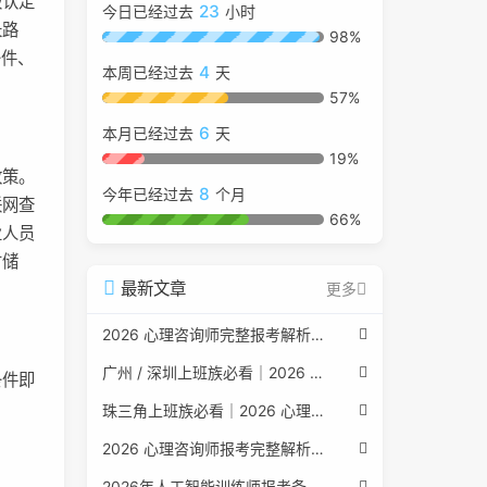
级认定
23
今日已经过去
小时
长路
98%
条件、
4
本周已经过去
天
57%
6
本月已经过去
天
19%
政策。
8
今年已经过去
个月
联网查
66%
业人员
才储
最新文章
更多
2026 心理咨询师完整报考解析（2017 国考取消后现行权威体系 + 避坑全指南）
广州 / 深圳上班族必看｜2026 心理咨询师考证指南，转行副业、情绪疏导双收益
条件即
珠三角上班族必看｜2026 心理咨询师考证指南，转行副业、情绪疏导双收益
2026 心理咨询师报考完整解析｜2017 国考取消后正规报考标准、流程避坑指南
2026年人工智能训练师报考条件与流程：2026年最新官方要求全面解读