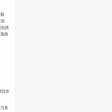
互联
法测
能化改
方面具
单位在
官方发