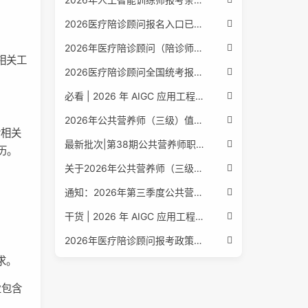
。
2026医疗陪诊顾问报名入口已公布，全国报考条件流程政策全解析
2026年医疗陪诊顾问（陪诊师）招生启动，全国报考指南附报名官网
相关工
2026医疗陪诊顾问全国统考报名中，报考条件流程全攻略附报名入口
必看 | 2026 年 AIGC 应用工程师报考核心要点：报名费用、官网可查、行业认可度、补考规则全盘点
2026年公共营养师（三级）值得考吗？报名入口+条件+证书用途
后相关
最新批次|第38期公共营养师职业能力评价证书报名培训通知
历。
关于2026年公共营养师（三级、四级）全国统一认定报名的服务通知
通知：2026年第三季度公共营养师四级培训报名安排正式发布
干货 | 2026 年 AIGC 应用工程师报考指南：报名流程、学历要求、培训课程、就业方向全梳理
2026年医疗陪诊顾问报考政策更新，全国报名入口与报考指南全同步
求。
业包含