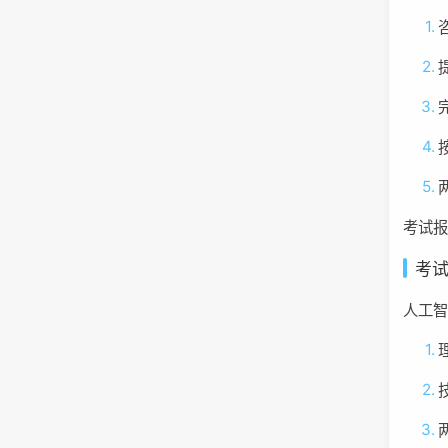
考试报
考
人工