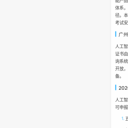
能产
体系
径。本
考试
广
人工
证书
询系
开放
备。
20
人工
可申