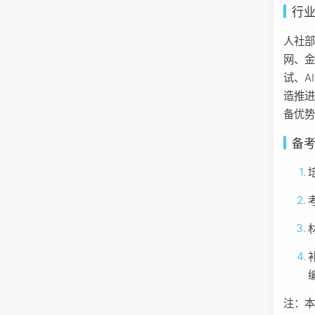
行
人社
网、
试、A
造推
备优
备
注：