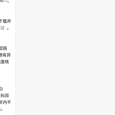
677。
行下载并
2）。
官网
成绩有异
出复核
例》
该科目
年内不
任。