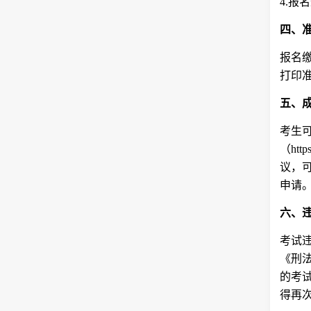
4.报
四、
报名缴
打印
五、
考生可
（htt
议，
申请
六、
考试
《刑
的考
得再