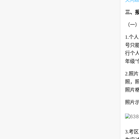
三、
（一
1.
号只
行个
年级
2.
照，
照片格
照片
3.