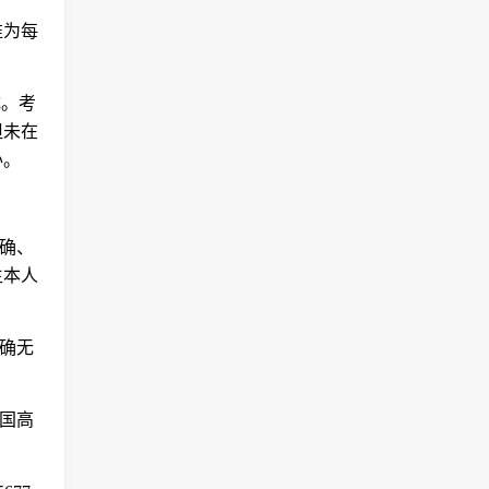
准为每
成。考
但未在
办。
准确、
生本人
准确无
中国高