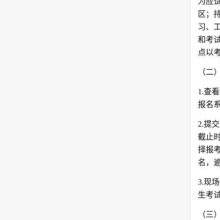
为应
区；
习、
和考
点以
（二
1.
报名
2.
截止
择报
名，
3.
生考
（三