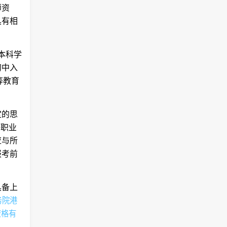
师资
具有相
本科学
初中入
等教育
定的思
等职业
应与所
报考前
具备上
务院港
资格有