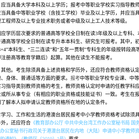
，应当具备大学本科及以上学历；报考中等职业学校实习指导教
应当具备中等职业学校（含技工学校）毕业及以上学历，并应当
理工程师及以上专业技术职务或者中级及以上工人技术等级。
相应学历层次要求的普通高等学校全日制在读3年级及以上专科、
普通高等学校全日制在读专升本本科生、研究生可报考。其中，
3+4”本科生、“三二连读”和“五年一贯制”专科生的年级按转段高
即注册高等教育学籍后）起算。其他在读生不能报考。
）其他。考生除须具备上述资格和学历外，还应符合教师资格认
报考
德、身体、普通话等方面的要求。
中等职业学校专业课、中
实习指导类别教师资格的考生，教师资格认定时申请的任教学科
业或所从事专业（有相应的职业资格或技能证书）一致。考生在
细了解本人拟申请认定教师资格所在地的认定条件。
省学习、工作和生活的港澳台居民报考中小学教师资格考试除须
《教育部办公厅 中共中央台湾工作办公室秘书局 国
件外，还应符合
务办公室秘书行政司关于港澳台居民在内地（大陆）申请中小学教师
的通知》（教师厅〔2019〕1号）
要求。