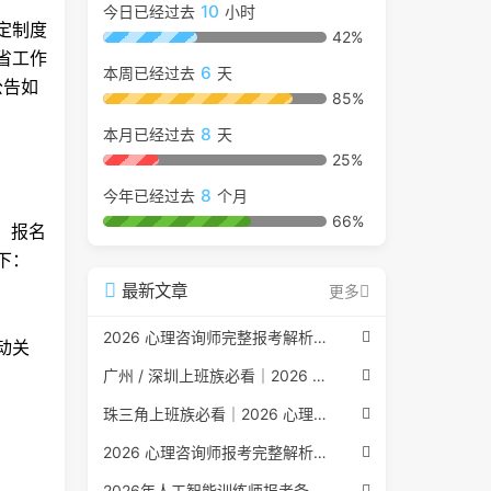
10
今日已经过去
小时
定制度
42%
省工作
6
本周已经过去
天
公告如
85%
8
本月已经过去
天
25%
8
今年已经过去
个月
66%
报。报名
下：
最新文章
更多
2026 心理咨询师完整报考解析（2017 国考取消后现行权威体系 + 避坑全指南）
自动关
广州 / 深圳上班族必看｜2026 心理咨询师考证指南，转行副业、情绪疏导双收益
珠三角上班族必看｜2026 心理咨询师考证指南，转行副业、情绪疏导双收益
2026 心理咨询师报考完整解析｜2017 国考取消后正规报考标准、流程避坑指南
2026年人工智能训练师报考条件与流程：2026年最新官方要求全面解读