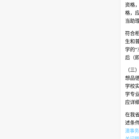
资格
格，
当助
符合
生和
学的“
后（
（三
想品
学校
学专
应详
在我
述条
澳事
关问题