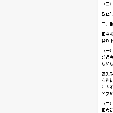
（三
截止时
二、
报名
备以
（一
普通
法和
丧失
有期
年内
名参
（二
报考