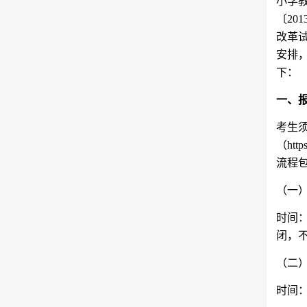
小学
〔20
改革试
安排
下：
一、
考生
（htt
流程
（一
时间：
闭，
（二
时间：2