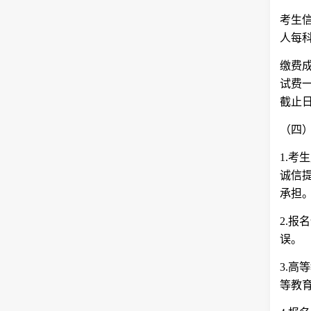
考生
人每科
缴费
试费
截止
（四
1.
诚信
承担
2.
误。
3.
等教