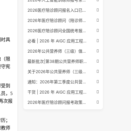
2026医疗陪诊顾问报名入口已公布，全国报考条件流程政策全解析
2026年医疗陪诊顾问（陪诊师）招生启动，全国报考指南附报名官网
2026医疗陪诊顾问全国统考报名中，报考条件流程全攻略附报名入口
同时具
必看 | 2026 年 AIGC 应用工程师报考核心要点：报名费用、官网可查、行业认可度、补考规则全盘点
2026年公共营养师（三级）值得考吗？报名入口+条件+证书用途
地（限
最新批次|第38期公共营养师职业能力评价证书报名培训通知
遵守宪
关于2026年公共营养师（三级、四级）全国统一认定报名的服务通知
通知：2026年第三季度公共营养师四级培训报名安排正式发布
罪受到
干货 | 2026 年 AIGC 应用工程师报考指南：报名流程、学历要求、培训课程、就业方向全梳理
员，5
再次报
2026年医疗陪诊顾问报考政策更新，全国报名入口与报考指南全同步
学历；
课教师