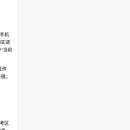
、手机
如实进
“当前
证件
墨镜；
的考区