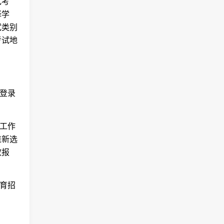
试考
择学
试类别
考试地
新登录
认工作
重新选
效报
教育招