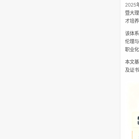
202
暨大
才培
该体
伦理
职业
本文基
及证