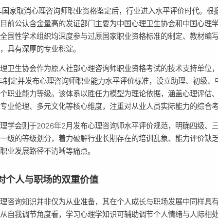
7年国家取消心理咨询师职业资格鉴定后，行业进入水平评价时代。根
，目前公认含金量高的发证部门主要为中国心理卫生协会和中国心理
个全国性学术组织均深度参与过原国家职业资格标准的制定、教材编
作，具有深厚的专业积淀。
心理卫生协会作为原人社部心理咨询师职业资格考试的技术支持单位
5年制定并发布心理咨询师职业能力水平评价标准，设立助理、初级、
四个职业能力等级。该体系以胜任力模型为理论依据，涵盖心理评估
、专业伦理、多元文化等核心维度，注重对从业人员实际能力的综合
理学会则于2026年2月发布心理咨询师水平评价规范，明确四级、
、一级的等级划分，着力破解行业长期存在的培训乱象、能力评价缺
、职业发展路径不清晰等痛点。
对个人与职场的双重价值
心理咨询知识并非仅为从业准备，其在个人成长与职场发展中同样具
。从自我调节角度看，学习心理学知识可辅助调节个人情绪与人际相