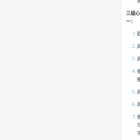
三级
一：