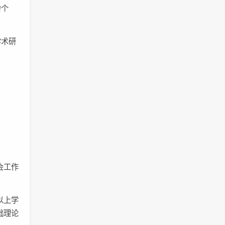
杂个
学术研
会工作
以上学
础理论