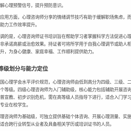
了解心理预警信号，提升预防意识。
应用方面，心理咨询师分享的情绪调节技巧有助于缓解职场焦虑，而
可助力工作效率提升。
强调的是，心理咨询师证书培训旨在帮助学习者掌握科学方法促进心
而非承诺高薪或治愈效果。持证者可将所学用于自我心理调节或助人
提升，为身心健康、家庭幸福、工作顺利提供助力。
等级划分与能力定位
中国心理学会水平评价规范，心理咨询师由低到高分为四级、三级、
四个等级。四级心理咨询师为入门辅助级，核心能力包括辅助开展咨
科普宣教、初步识别危机，需在高等级人员指导下进行，适合入门学
学专业在校学生。
心理咨询师为基础级，可独立提供基础个体咨询、开展心理测量、实
，适合跨行业转型从业者及具备相关学历或培训证书的人员。