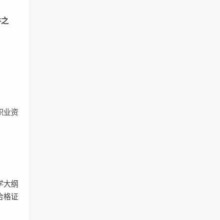
件之
职业资
学大纲
合格证