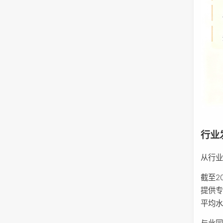
行业
从行
截至2
提供专
平均