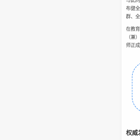
与此同
布健全
群、
在教育
（兼）
师正
权威