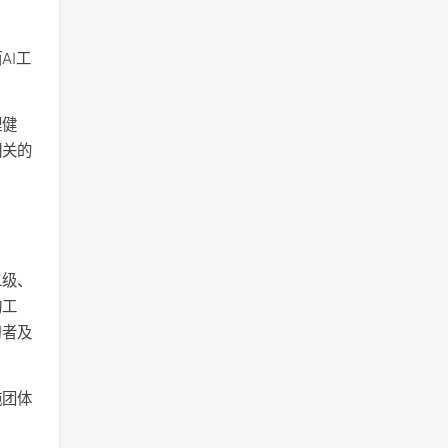
AI工
理健
相关的
二级、
询工
习者及
施团体