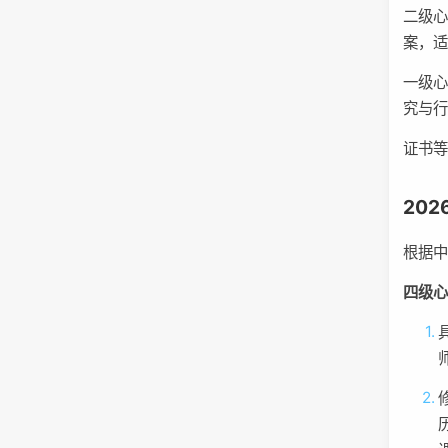
二级
案，
一级
究与
证书
20
根据
四级