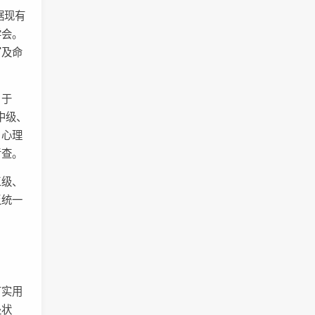
据现有
学会。
写及命
，于
中级、
、心理
考查。
三级、
乏统一
有实用
处状