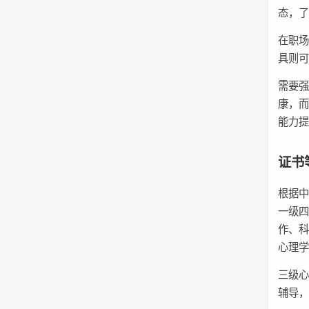
态，
在职场
具则
需要
康，
能力
证书
根据
一级
作、
心理
三级
辅导