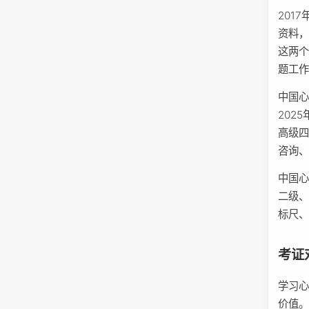
201
资料
这两
题工
中国
202
高级
咨询
中国心
二级
标尺
考证
学习
价值