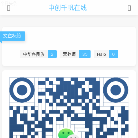
今日头条
中创千帆在线
文章标签
中华各民族
2
营养师
35
Halo
0