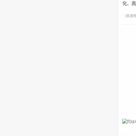
化、
（来源