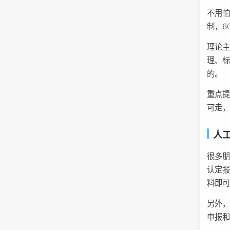
不用
制，6
理论
理、标
的。
重点
可走
人
很多朋
认定报
料即
另外
申报