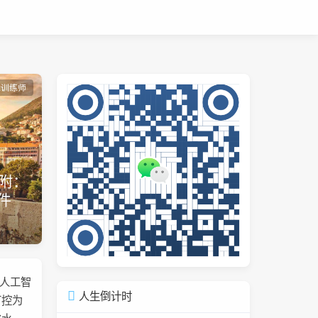
能训练师
附：
件
域人工智
人生倒计时
可控为