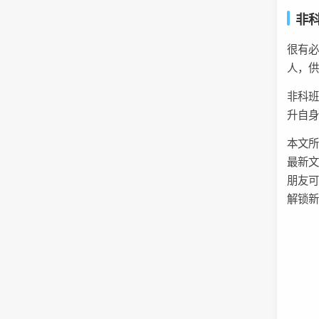
非
很有必
人，
非科
升自
本文
最新文
朋友
解锁