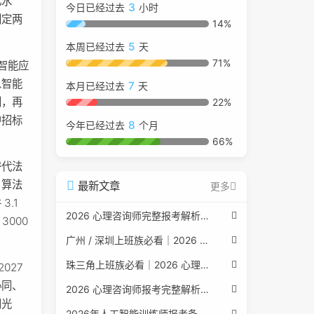
化水
3
今日已经过去
小时
划定两
14%
5
本周已经过去
天
71%
工智能应
从智能
7
本月已经过去
天
别，再
22%
中招标
8
今年已经过去
个月
66%
替代法
、算法
最新文章
更多
.1
2026 心理咨询师完整报考解析（2017 国考取消后现行权威体系 + 避坑全指南）
3000
广州 / 深圳上班族必看｜2026 心理咨询师考证指南，转行副业、情绪疏导双收益
珠三角上班族必看｜2026 心理咨询师考证指南，转行副业、情绪疏导双收益
027
协同、
2026 心理咨询师报考完整解析｜2017 国考取消后正规报考标准、流程避坑指南
阳光
2026年人工智能训练师报考条件与流程：2026年最新官方要求全面解读