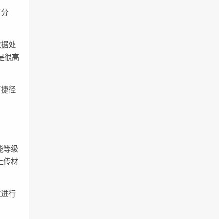
百分
数据处
是很高
有捷径
能等级
上传材
位进行