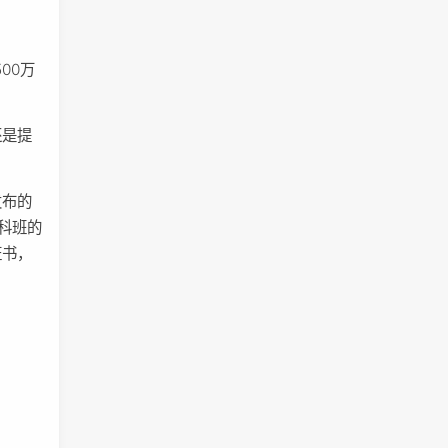
00万
还是提
发布的
科班的
证书，