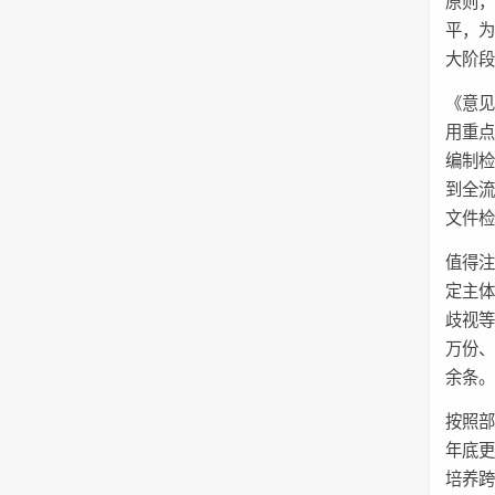
原则
平，
大阶
《意见
用重
编制
到全
文件
值得
定主
歧视等
万份、
余条
按照部
年底
培养