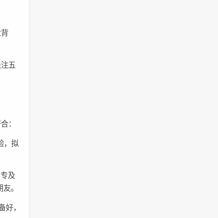
业背
关注五
符合：
验，拟
中专及
朋友。
备好，