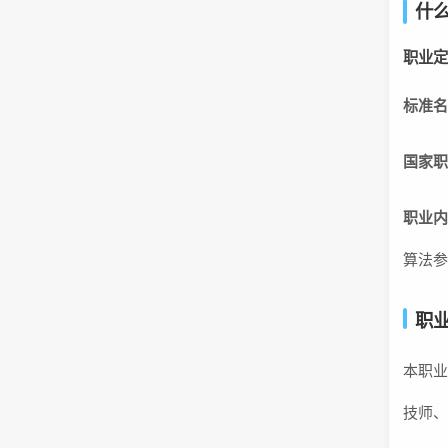
什
职业
标准
国家
职业
算法参
职
本职业
技师、