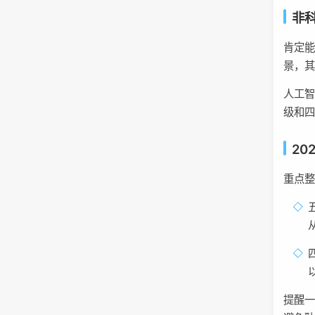
非
肯定
景，
人工
级和四
2
重点
提醒一