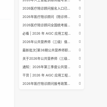
2026医疗陪诊顾问报名入口已公布，全国报考条件流程政策全解析
2026年医疗陪诊顾问（陪诊师）招生启动，全国报考指南附报名官网
2026医疗陪诊顾问全国统考报名中，报考条件流程全攻略附报名入口
必看 | 2026 年 AIGC 应用工程师报考核心要点：报名费用、官网可查、行业认可度、补考规则全盘点
2026年公共营养师（三级）值得考吗？报名入口+条件+证书用途
最新批次|第38期公共营养师职业能力评价证书报名培训通知
关于2026年公共营养师（三级、四级）全国统一认定报名的服务通知
通知：2026年第三季度公共营养师四级培训报名安排正式发布
干货 | 2026 年 AIGC 应用工程师报考指南：报名流程、学历要求、培训课程、就业方向全梳理
2026年医疗陪诊顾问报考政策更新，全国报名入口与报考指南全同步