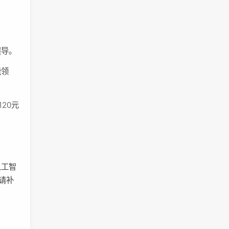
误导。
能领
20元
人工智
请补