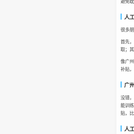
避免
人
很多
首先
取；
像广州
补贴
广
没错，
能训练
贴，
人