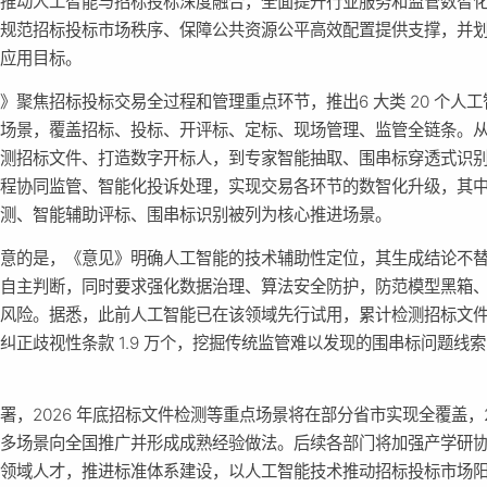
，推动人工智能与招标投标深度融合，全面提升行业服务和监管数智
为规范招标投标市场秩序、保障公共资源公平高效配置提供支撑，并
段应用目标。
》聚焦招标投标交易全过程和管理重点环节，推出6 大类 20 个人
点场景，覆盖招标、投标、开评标、定标、现场管理、监管全链条。
检测招标文件、打造数字开标人，到专家智能抽取、围串标穿透式识
流程协同监管、智能化投诉处理，实现交易各环节的数智化升级，其
检测、智能辅助评标、围串标识别被列为核心推进场景。
注意的是，《意见》明确人工智能的技术辅助性定位，其生成结论不
体自主判断，同时要求强化数据治理、算法安全防护，防范模型黑箱
风险。据悉，此前人工智能已在该领域先行试用，累计检测招标文件 3
纠正歧视性条款 1.9 万个，挖掘传统监管难以发现的围串标问题线索 
。
署，2026 年底招标文件检测等重点场景将在部分省市实现全覆盖，2
更多场景向全国推广并形成成熟经验做法。后续各部门将加强产学研
跨领域人才，推进标准体系建设，以人工智能技术推动招标投标市场