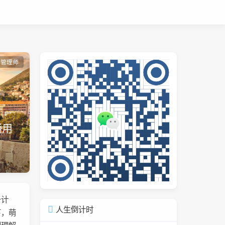
康管理师
通用
升计
人生倒计时
下，萌