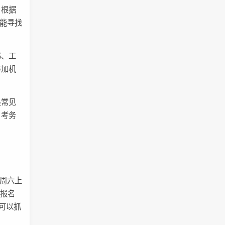
。根据
只能寻找
书、工
参加机
是常见
、考务
为周六上
期报名
的可以抓