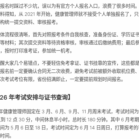
初报名时踩过不少坑，误以为有官方个人报名入口，浪费了很多时间
料得知，从 2021 年开始，健康管理师就不接受个人单独报名了，
机构统一提交资料、审核报考。
整体流程很清晰，首先对照报考条件自我核查，准备身份证、学历证
明等材料；其次提交资料等待资格审核，审核通过后缴纳费用；最后
训，按时打印准考证，参加统一机考。
提醒大家几个易错点，不要轻信免考拿证、证书挂靠的宣传，这些都
；报名前一定要确认合同无二次收费，避免考试前被额外收取机位费
每次考试考位有限，省份招满即止，一定要提前规划时间报名。
026 年考试安排与证书查询】
6 年健康管理师固定在 3 月、6 月、9 月、11 月周末考试，考试时间
 点到 12 点 30 分，中间休息半小时，总时长 180 分钟。其中 6 月考
间为 5 月 6 日至 18 日，考试时间定为 6 月 14 日周日，打算报考
划时间。