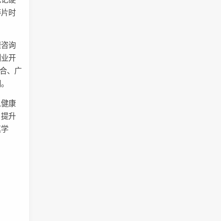
碎片时
。
康咨询
创业开
结合、广
阔。
人健康
、提升
真学