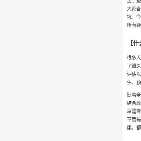
生了
大家
坑，
所有
【什
很多
了很
评估
生、
随着全
结合
急需
不管
康，