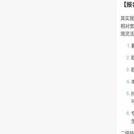
【报
其实
相对
限灵
二级