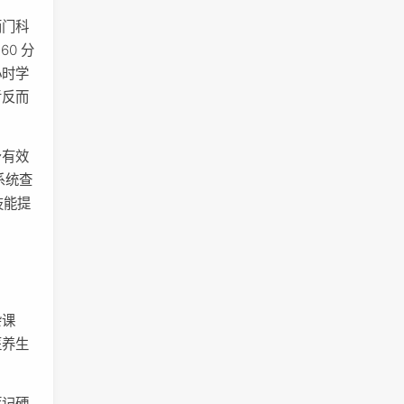
两门科
60 分
小时学
考反而
身有效
系统查
技能提
。
杂课
医养生
死记硬