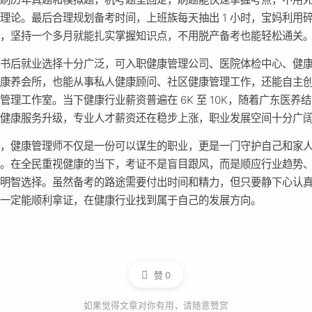
理论。最后合理规划备考时间，上班族每天抽出 1 小时，宝妈利用
习，坚持一个多月就能扎实掌握知识点，不用脱产备考也能轻松通关
证书后就业选择十分广泛，可入职健康管理公司、医院体检中心、健
、康养会所，也能从事私人健康顾问、社区健康管理工作，还能自主
管理工作室。当下健康行业薪资普遍在 6K 至 10K，随着广东医养
区健康服务升级，专业人才薪资还在稳步上涨，职业发展空间十分广
底，健康管理师不仅是一份可以谋生的职业，更是一门守护自己和家
能。在全民重视健康的当下，考证不是盲目跟风，而是顺应行业趋势
的明智选择。虽然备考的路途需要付出时间和精力，但只要静下心认
就一定能顺利拿证，在健康行业找到属于自己的发展方向。
赞
0
如果觉得文章对你有用，请随意赞赏