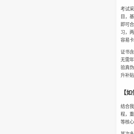
考试
目，基
即可合
习，
容易
证书
无需年
验真
升补贴
【如
结合
程，
等核
其次