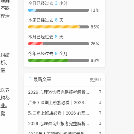
别理解
3
今日已经过去
小时
名不踩
13%
家理清
6
本周已经过去
天
85%
8
本月已经过去
天
25%
8
今年已经过去
个月
也纠结
66%
分析、
检医
最新文章
更多
地医养
2026 心理咨询师完整报考解析（2017 国考取消后现行权威体系 + 避坑全指南）
机构都
广州 / 深圳上班族必看｜2026 心理咨询师考证指南，转行副业、情绪疏导双收益
职业。
珠三角上班族必看｜2026 心理咨询师考证指南，转行副业、情绪疏导双收益
人健
2026 心理咨询师报考完整解析｜2017 国考取消后正规报考标准、流程避坑指南
2026年人工智能训练师报考条件与流程：2026年最新官方要求全面解读