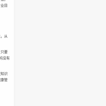
专业目
考。从
，只要
妈没有
业知识
健康管