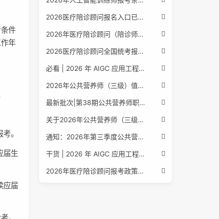
2026医疗陪诊顾问报名入口已公布，全国报考条件流程政策全解析
考条件
2026年医疗陪诊顾问（陪诊师）招生启动，全国报考指南附报名官网
工作年
2026医疗陪诊顾问全国统考报名中，报考条件流程全攻略附报名入口
必看 | 2026 年 AIGC 应用工程师报考核心要点：报名费用、官网可查、行业认可度、补考规则全盘点
2026年公共营养师（三级）值得考吗？报名入口+条件+证书用途
。
最新批次|第38期公共营养师职业能力评价证书报名培训通知
关于2026年公共营养师（三级、四级）全国统一认定报名的服务通知
报考。
通知：2026年第三季度公共营养师四级培训报名安排正式发布
应届生
干货 | 2026 年 AIGC 应用工程师报考指南：报名流程、学历要求、培训课程、就业方向全梳理
2026年医疗陪诊顾问报考政策更新，全国报名入口与报考指南全同步
读应届
业者。