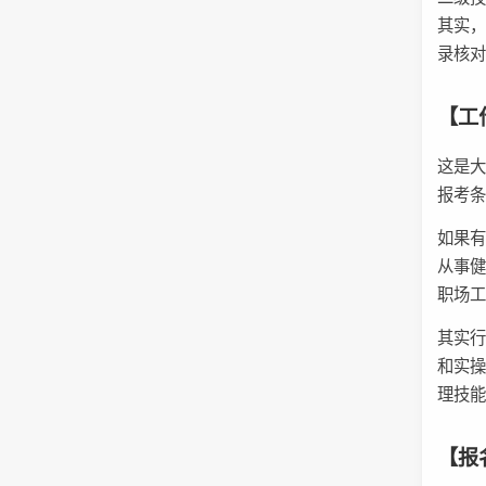
其实
录核
【工
这是
报考
如果
从事健
职场
其实
和实
理技
【报