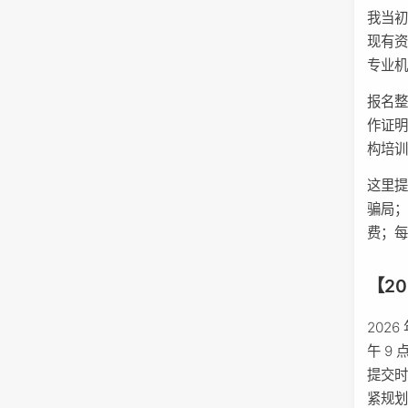
我当
现有资
专业
报名
作证
构培
这里
骗局
费；
【2
202
午 9
提交时
紧规