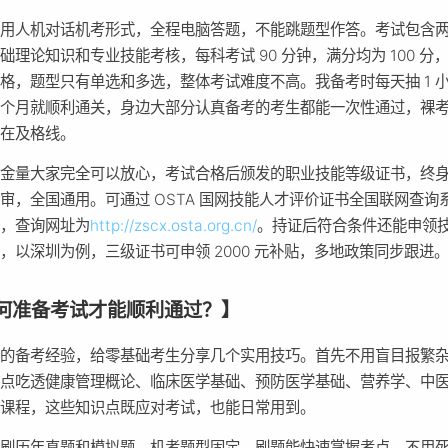
采用人机对话机考形式，全程电脑答题，不能跳题型作答。考试包含
础理论知识和专业技能考核，每科考试 90 分钟，满分均为 100 分，
格，题型只有单选和多选，整体考试难度不高。我备考时每天抽 1 
两个月就顺利通关，身边大部分认真备考的考生都能一次性通过，裸
卡在及格线。
含金量大家完全可以放心，考试合格后颁发的职业技能等级证书，终
审，全国通用。可通过 OSTA 国网技能人才评价证书全国联网查询
伪，查询网址为
http://zscx.osta.org.cn/
。持证后符合条件还能申领
，以深圳为例，三级证书可申领 2000 元补贴，多地政策同步跟进
何准备考试才能顺利通过？】
我的备考经验，给零基础考生分享几个实用技巧。首先不用盲目报繁
重点吃透健康管理概论、临床医学基础、预防医学基础、营养学、中
心课程，这些知识点既应对考试，也能日常用到。
多刷历年真题和模拟题，机考题型固定，刷题能快速掌握考点，不用