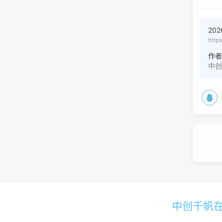
20
http
作
中
中创千帆