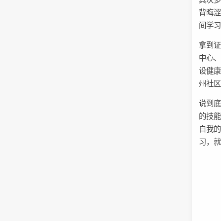
背晦涩
间学
拿到
中心
设健康
州社
说到
的技
自我
习，