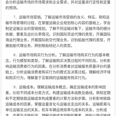
会分析运输市场的市场需求和企业需求，并对运量进行定性和定量
的预测。
7．运输市场营销。了解运输市场营销的含义、特征，熟知运
输市场管理的过程，在掌握运输企业规划核心内容的基础上，学会
制定运输企业的营销规划。了解不同运输对象下，运输市场的细分
依据、要素及运价比率情况。识别国际货运代理的类型，开展国际
海运代理业务，开展国际航空代理业务，识别船舶代理的类型，开
展船舶代理业务，辨别租船经纪人的类型。
8．运输市场购买行为分析。了解运输市场购买行为的基本概
念，行为模型和类型，了解运输购买决策过程的不同阶段，分析影
响运输消费者行为的因素。在分析消费者对运输服务质量评价的基
础上，分析运输消费者购买行为的模式及决策过程。理解经济环境
和购买行为，理解基于互联网的运输服务购买行为。
9．运输成本。理解运输成本概念，确定运输成本的影响因
素，比较不同成本分类方式，构建运输成本函数及曲线。熟知定期
和不定期铁路运输成本构成要素的计算方法和步骤。分析影响铁路
运输成本的因素，掌握运量变化与运输总支出的关系，运输距离与
单位运输支出的关系，机车车辆运用效率与成本的关系，分析成
本、产量及运输利润，理解运输成本控制的要素。辨别公路运输成