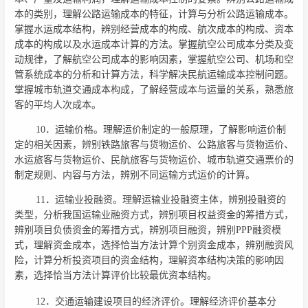
本的类别，理解公路运输成本的特征，计算与分析公路运输成本。
掌握水运成本结构，辨别经营成本的构成、航次成本的构成、资本
成本的构成以及水运成本计算的方法。掌握航空公司成本分类及变
动规律，了解航空公司成本的影响因素，掌握航空公司、机场和空
管系统成本的分析和计算方法，科学解决民航运输成本控制问题。
掌握城市轨道交通成本构成，了解经营成本与运量的关系，熟悉旅
客的平均人次成本。
10．运输价格。理解运价制定的一般原理，了解影响运价制
定的相关因素，辨别铁路旅客与货物运价、公路旅客与货物运价、
水运旅客与货物运价、民航旅客与货物运价、城市轨道交通票价的
制定规则、内容与方法，辨别不同运输方式运价的计算。
11．运输业投融资。理解运输业投融资主体，辨别投融资的
类型，分析我国运输业融资方式，辨别项目权益资金的筹措方式，
辨别项目负债资金的筹措方式，辨别项目融资，辨别PPP融资模
式，理解资金成本，选择恰当方法计算个别资金成本，辨别融资风
险，计算分析投资项目的资金结构，理解资本结构决策的影响因
素，选择恰当方法计算评价比较最优资本结构。
12．交通运输建设项目的经济评价。理解经济评价基本分