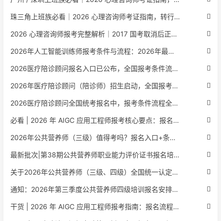
珠三角上班族必看｜2026 心理咨询师考证指南，转行副业、情绪疏导双收益
2026 心理咨询师报考完整解析｜2017 国考取消后正规报考标准、流程避坑指南
2026年人工智能训练师报考条件与流程：2026年最新官方要求全面解读
2026医疗陪诊顾问报名入口已公布，全国报考条件流程政策全解析
2026年医疗陪诊顾问（陪诊师）招生启动，全国报考指南附报名官网
2026医疗陪诊顾问全国统考报名中，报考条件流程全攻略附报名入口
必看 | 2026 年 AIGC 应用工程师报考核心要点：报名费用、官网可查、行业认可度、补考规则全盘点
2026年公共营养师（三级）值得考吗？报名入口+条件+证书用途
最新批次|第38期公共营养师职业能力评价证书报名培训通知
关于2026年公共营养师（三级、四级）全国统一认定报名的服务通知
通知：2026年第三季度公共营养师四级培训报名安排正式发布
干货 | 2026 年 AIGC 应用工程师报考指南：报名流程、学历要求、培训课程、就业方向全梳理