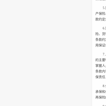
5
产保险
款约定
6
险、货
条款约
用保证
7
的主要
掌握人
条款内
保责任
8
承保和
再保险