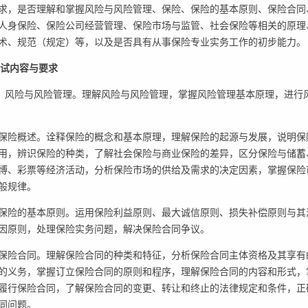
求，是否理解和掌握风险与风险管理、保险、保险的基本原则、保险合同
人身保险、保险公司经营管理、保险市场与监管、社会保险等相关的原理
术、规范（规定）等，以及是否具有从事保险专业实务工作的初步能力。
考试内容与要求
．风险与风险管理。理解风险与风险管理，掌握风险管理基本原理，进行
.保险概述。诠释保险的概念和基本原理，理解保险的起源与发展，说明保
用，辨识保险的种类，了解社会保险与商业保险的差异，区分保险与储蓄
博、彩票等经济活动，分析保险市场的供给及需求的决定因素，掌握保险
般规律。
.保险的基本原则。运用保险利益原则、最大诚信原则、损失补偿原则与其
因原则，处理保险实务问题，解决保险合同争议。
.保险合同。理解保险合同的种类和特征，分析保险合同主体资格及其享有
的义务，掌握订立保险合同的原则和程序，理解保险合同的内容和形式，
履行保险合同，了解保险合同的变更、转让和终止的法律规定和条件，正
同问题。