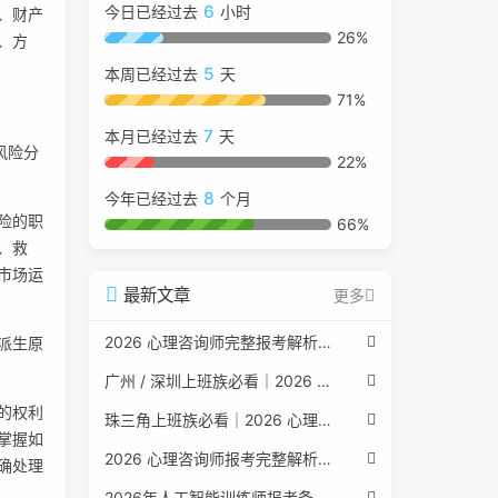
6
今日已经过去
小时
、财产
26%
、方
5
本周已经过去
天
71%
7
本月已经过去
天
风险分
22%
8
今年已经过去
个月
险的职
66%
、救
市场运
最新文章
更多
2026 心理咨询师完整报考解析（2017 国考取消后现行权威体系 + 避坑全指南）
派生原
广州 / 深圳上班族必看｜2026 心理咨询师考证指南，转行副业、情绪疏导双收益
的权利
珠三角上班族必看｜2026 心理咨询师考证指南，转行副业、情绪疏导双收益
掌握如
2026 心理咨询师报考完整解析｜2017 国考取消后正规报考标准、流程避坑指南
确处理
2026年人工智能训练师报考条件与流程：2026年最新官方要求全面解读