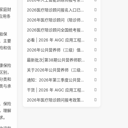
家庭财
2026医疗陪诊顾问报名入口已公布，全国报考条件流程政策全解析
应用条
2026年医疗陪诊顾问（陪诊师）招生启动，全国报考指南附报名官网
2026医疗陪诊顾问全国统考报名中，报考条件流程全攻略附报名入口
舶保
必看 | 2026 年 AIGC 应用工程师报考核心要点：报名费用、官网可查、行业认可度、补考规则全盘点
、主要
险和信
2026年公共营养师（三级）值得考吗？报名入口+条件+证书用途
最新批次|第38期公共营养师职业能力评价证书报名培训通知
康保险
关于2026年公共营养师（三级、四级）全国统一认定报名的服务通知
区别，
分类和
通知：2026年第三季度公共营养师四级培训报名安排正式发布
类与承
干货 | 2026 年 AIGC 应用工程师报考指南：报名流程、学历要求、培训课程、就业方向全梳理
2026年医疗陪诊顾问报考政策更新，全国报名入口与报考指南全同步
、保险
，理解
求。