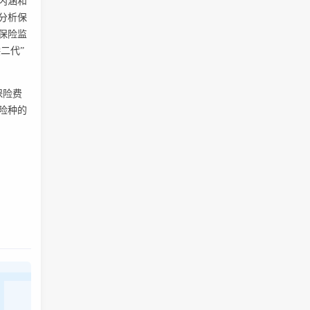
内涵和
分析保
保险监
二代”
保险费
险种的