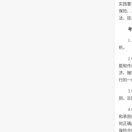
实践要
保险、
法、技
1
析。
2
能和作
济、赌
行的一
3
则、近
4
和承担
何正确
保险合