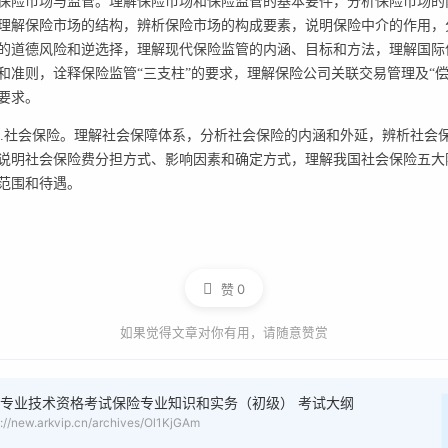
.保险市场与监管。理解保险市场和保险监管的基本要件，分析保险市场的
理解保险市场的结构，辨析保险市场的构成要素，说明保险中介的作用，
的道德风险和逆选择，理解现代保险监管的内涵、目标和方法，理解国际
和准则，诠释保险监管“三支柱”的要求，理解保险公司关联交易管理及“偿
要求。
0.社会保险。理解社会保障体系，分析社会保险的内涵和外延，辨析社会
说明社会保险费分担方式、影响因素和确定方式，理解我国社会保险五大
范围和待遇。
赞
0
如果觉得文章对你有用，请随意赞赏
专业技术资格考试保险专业知识和实务（初级） 考试大纲
s://new.arkvip.cn/archives/Ol1KjGAm