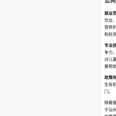
公共
就业
饮业
营养
和检
专业
争力
对儿
要帮
政策
生有
门。
随着
于汕