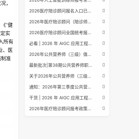
状况，
2026医疗陪诊顾问报名入口已公布，全国报考条件流程政策全解析
2026年医疗陪诊顾问（陪诊师）招生启动，全国报考指南附报名官网
《“健
2026医疗陪诊顾问全国统考报名中，报考条件流程全攻略附报名入口
制定实
融入所有
必看 | 2026 年 AIGC 应用工程师报考核心要点：报名费用、官网可查、行业认可度、补考规则全盘点
业、医
2026年公共营养师（三级）值得考吗？报名入口+条件+证书用途
强制准
最新批次|第38期公共营养师职业能力评价证书报名培训通知
关于2026年公共营养师（三级、四级）全国统一认定报名的服务通知
通知：2026年第三季度公共营养师四级培训报名安排正式发布
干货 | 2026 年 AIGC 应用工程师报考指南：报名流程、学历要求、培训课程、就业方向全梳理
2026年医疗陪诊顾问报考政策更新，全国报名入口与报考指南全同步