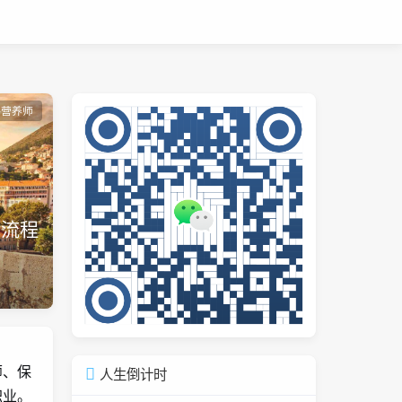
共营养师
试流程
师、保
人生倒计时
职业。