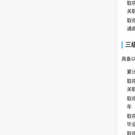
取
关
取
通
三
具备
累
取
关
取
年
取
毕
取