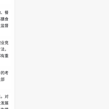
构、餐
事膳食
生监督
职业竞
方法，
都有重
件的考
社部
显。对
业发展