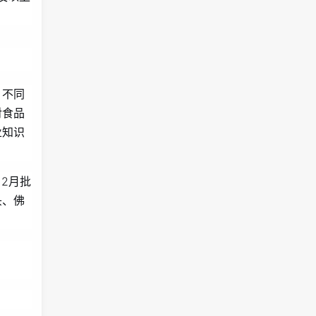
、不同
对食品
业知识
2月批
头、佛