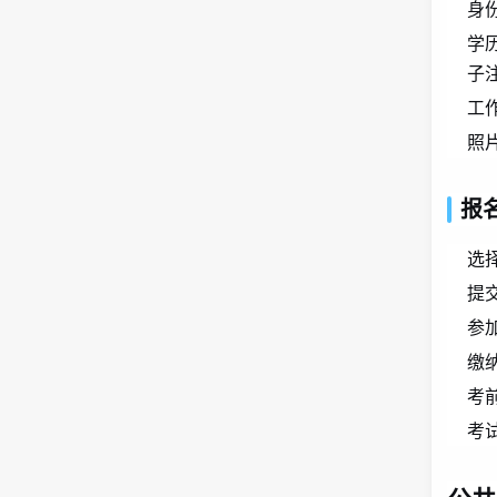
身
学
子
工
照
报
选
提
参
缴
考
考