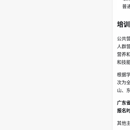
普
培训
公共
人群
营养
和技
根据学
次为
山、
广东
报名
其他