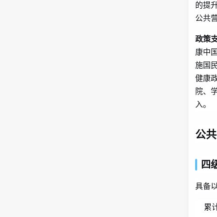
的提
公共
政策
康中
施国民
健康
院、
入。
公共
四
具备
累