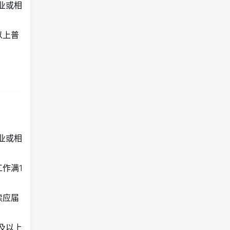
业或相
以上普
业或相
作满1
读应届
及以上