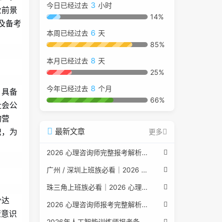
3
今日已经过去
小时
业前景
14%
及备考
6
本周已经过去
天
85%
8
本月已经过去
天
25%
8
今年已经过去
个月
，具备
66%
社会公
物营
识，为
最新文章
更多
2026 心理咨询师完整报考解析（2017 国考取消后现行权威体系 + 避坑全指南）
广州 / 深圳上班族必看｜2026 心理咨询师考证指南，转行副业、情绪疏导双收益
珠三角上班族必看｜2026 心理咨询师考证指南，转行副业、情绪疏导双收益
少达
2026 心理咨询师报考完整解析｜2017 国考取消后正规报考标准、流程避坑指南
康意识
2026年人工智能训练师报考条件与流程：2026年最新官方要求全面解读