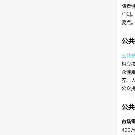
随着
广阔
要点
公共
公共
相应
众健
养、
公众
公共
市场
40