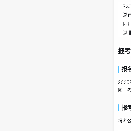
北
湖南
四川
湖北
报考
报
20
网。
报
报考