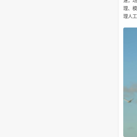
速，场
理、
理人