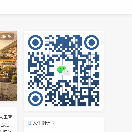
能训练师
、流
持人工智
人生倒计时
融合提