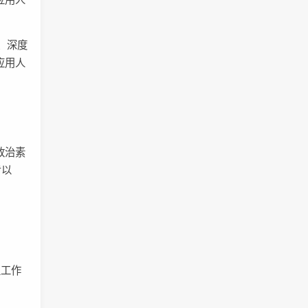
、深度
应用人
政治素
专以
且工作