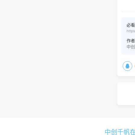
必看
http
作
中
中创千帆