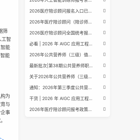
2026医疗陪诊顾问报名入口已公布，全国报考条件流程政策全解析
2026年医疗陪诊顾问（陪诊师）招生启动，全国报考指南附报名官网
据筛
2026医疗陪诊顾问全国统考报名中，报考条件流程全攻略附报名入口
人工智
必看 | 2026 年 AIGC 应用工程师报考核心要点：报名费用、官网可查、行业认可度、补考规则全盘点
工智能
2026年公共营养师（三级）值得考吗？报名入口+条件+证书用途
工智能
最新批次|第38期公共营养师职业能力评价证书报名培训通知
关于2026年公共营养师（三级、四级）全国统一认定报名的服务通知
通知：2026年第三季度公共营养师四级培训报名安排正式发布
机构为
干货 | 2026 年 AIGC 应用工程师报考指南：报名流程、学历要求、培训课程、就业方向全梳理
教育与
2026年医疗陪诊顾问报考政策更新，全国报名入口与报考指南全同步
分企事
效。