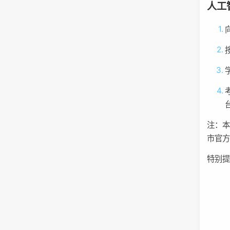
人工
注：
市官
特别