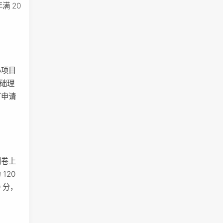
满 20
心项目
基础理
可申请
闭卷上
120
 分，