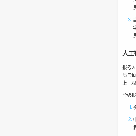
人工
报考人
质与
上，
分级
满