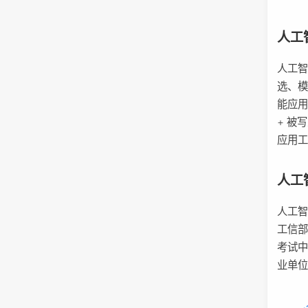
人工
人工智
选、模
能应
+ 被
应用
人工
人工
工信
考试
业单