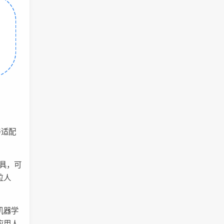
与适配
等工具，可
位人
机器学
应用人