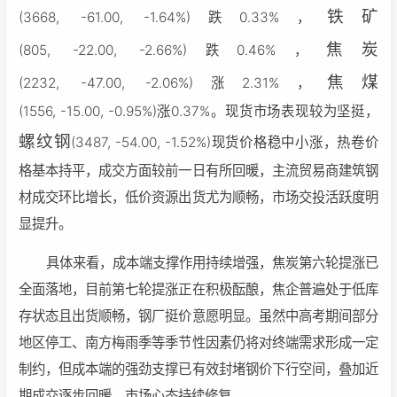
铁矿
(3668, -61.00, -1.64%)跌0.33%，
焦炭
(805, -22.00, -2.66%)跌0.46%，
焦煤
(2232, -47.00, -2.06%)涨2.31%，
(1556, -15.00, -0.95%)涨0.37%。现货市场表现较为坚挺，
螺纹钢
(3487, -54.00, -1.52%)现货价格稳中小涨，热卷价
格基本持平，成交方面较前一日有所回暖，主流贸易商建筑钢
材成交环比增长，低价资源出货尤为顺畅，市场交投活跃度明
显提升。
具体来看，成本端支撑作用持续增强，焦炭第六轮提涨已
全面落地，目前第七轮提涨正在积极酝酿，焦企普遍处于低库
存状态且出货顺畅，钢厂挺价意愿明显。虽然中高考期间部分
地区停工、南方梅雨季等季节性因素仍将对终端需求形成一定
制约，但成本端的强劲支撑已有效封堵钢价下行空间，叠加近
期成交逐步回暖、市场心态持续修复。