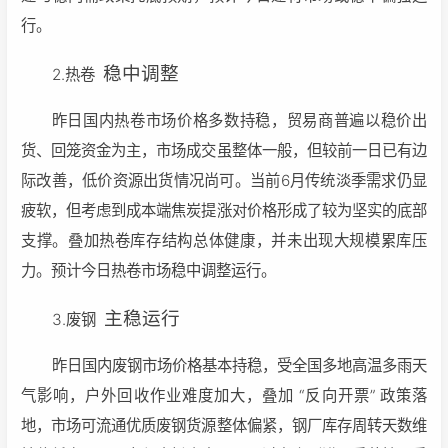
行。
稳中调整
2.热卷
昨日国内热卷市场价格多数持稳，贸易商普遍以稳价出
货、回笼资金为主，市场成交虽整体一般，但较前一日已有边
际改善，低价资源出货情况尚可。当前6月传统淡季需求仍显
疲软，但考虑到成本端焦炭提涨对价格形成了较为坚实的底部
支撑。叠加热卷库存结构总体健康，并未出现大规模累库压
力。预计今日热卷市场稳中调整运行。
主稳运行
3.废钢
昨日国内废钢市场价格基本持稳，受全国多地高温多雨天
气影响，户外回收作业难度加大，叠加 “反向开票” 政策落
地，市场可流通优质废钢货源整体偏紧，钢厂库存周转天数维