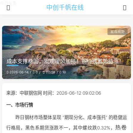
今日头条
中创千帆在线
宏观视野
成本支撑稳固，宏观暖风加持！钢价或蓄势待涨！
2026-06-14
0
10
11分钟
来源：中联钢信网 时间：2026-06-12 09:02:06
一、市场行情
昨日钢材市场整体呈现 “期现分化、成本强托” 的稳健运
热卷
行格局，黑色系期货涨跌不一，其中螺纹跌0.32%，