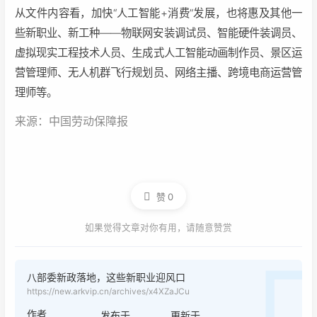
从文件内容看，加快
“
人工智能+消费
”
发展，也将惠及其他一
些新职业、新工种——物联网安装调试员、智能硬件装调员、
虚拟现实工程技术人员、生成式人工智能动画制作员、景区运
营管理师、无人机群飞行规划员、网络主播、跨境电商运营管
理师等。
来源：中国劳动保障报
赞
0
如果觉得文章对你有用，请随意赞赏
八部委新政落地，这些新职业迎风口
https://new.arkvip.cn/archives/x4XZaJCu
作者
发布于
更新于