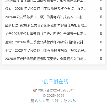
2026医疗陪诊顾问全国统考报名中，报考条件流程全攻略附报名入口
必看 | 2026 年 AIGC 应用工程师报考核心要点：报名费用、官网可查、行业认可度、补考规则全盘点
2026年公共营养师（三级）值得考吗？报名入口+条件+证书用途
最新批次|第38期公共营养师职业能力评价证书报名培训通知
关于2026年公共营养师（三级、四级）全国统一认定报名的服务通知
通知：2026年第三季度公共营养师四级培训报名安排正式发布
干货 | 2026 年 AIGC 应用工程师报考指南：报名流程、学历要求、培训课程、就业方向全梳理
2026年医疗陪诊顾问报考政策更新，全国报名入口与报考指南全同步
中创千帆在线
粤ICP备2025452880号
© 2025-2026
建站
514
天
13
时
12
分
23
秒