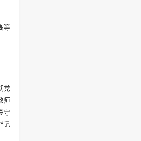
高等
彻党
教师
遵守
罪记