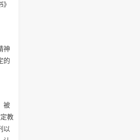
书》
精神
定的
，被
认定教
刑以