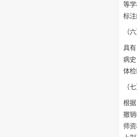
等学
标注
（六
具有
病史
体检
（七
根据
撤销
师资