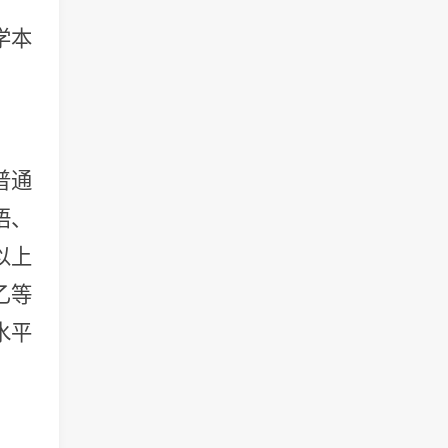
学本
普通
语、
以上
乙等
水平