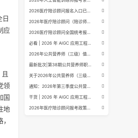
2026医疗陪诊顾问报名入口已公布，全国报考条件流程政策全解析
全日
2026年医疗陪诊顾问（陪诊师）招生启动，全国报考指南附报名官网
制应
2026医疗陪诊顾问全国统考报名中，报考条件流程全攻略附报名入口
必看 | 2026 年 AIGC 应用工程师报考核心要点：报名费用、官网可查、行业认可度、补考规则全盘点
2026年公共营养师（三级）值得考吗？报名入口+条件+证书用途
最新批次|第38期公共营养师职业能力评价证书报名培训通知
，且
关于2026年公共营养师（三级、四级）全国统一认定报名的服务通知
党领
通知：2026年第三季度公共营养师四级培训报名安排正式发布
加国
干货 | 2026 年 AIGC 应用工程师报考指南：报名流程、学历要求、培训课程、就业方向全梳理
2026年医疗陪诊顾问报考政策更新，全国报名入口与报考指南全同步
住地
格，