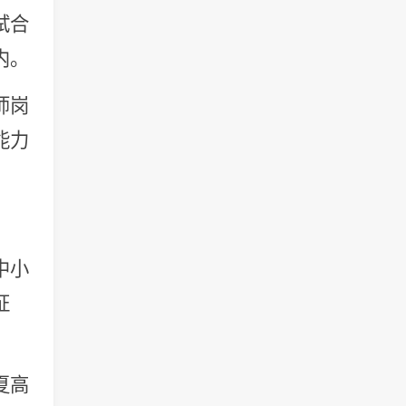
试合
内。
师岗
能力
中小
证
夏高