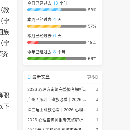
13
今日已经过去
小时
〈教
58%
4
本周已经过去
天
〈宁
57%
回族
6
本月已经过去
天
（宁
19%
8
今年已经过去
个月
师资
66%
最新文章
更多
2026 心理咨询师完整报考解析（2017 国考取消后现行权威体系 + 避坑全指南）
等职
广州 / 深圳上班族必看｜2026 心理咨询师考证指南，转行副业、情绪疏导双收益
以下
珠三角上班族必看｜2026 心理咨询师考证指南，转行副业、情绪疏导双收益
2026 心理咨询师报考完整解析｜2017 国考取消后正规报考标准、流程避坑指南
2026年人工智能训练师报考条件与流程：2026年最新官方要求全面解读