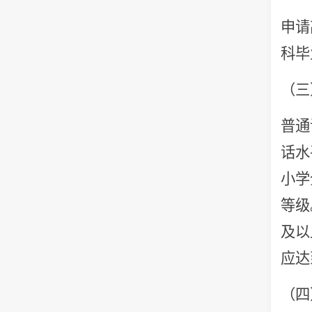
申请
科毕
（三
普通
话水
小学
等级
及以
应达
（四