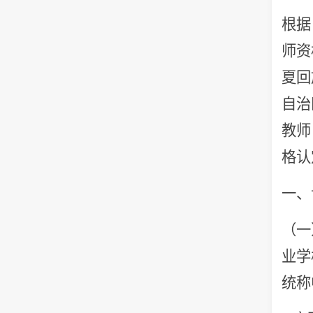
根据
师资
夏回
自治
教师
格认
一、
（一
业学
统称