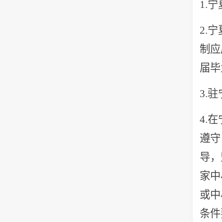
1.
2.
制应
届毕
3.
4.
遵守
导，
家中
或中
条件