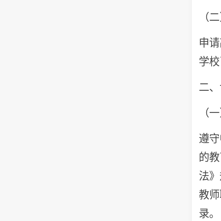
（二
申请
学校
二、
（一
遵守
的教
法》
教师
录。