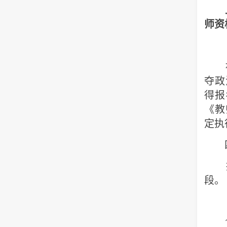
师资
（
被
夺政
得报
《教
定执
四
报
段。
（
1.