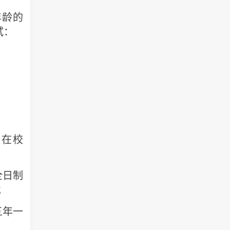
龄的
试：
在校
全日制
）；
五年一