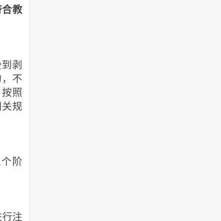
符合教
到剥
的，不
，按照
相关规
个阶
进行注