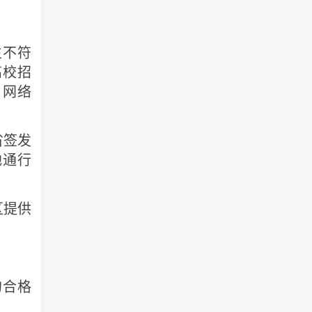
不符
高校招
、网络
省签发
地通行
区提供
合格