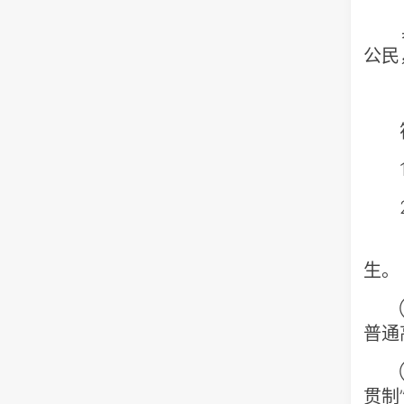
具
公民
（
符
1.
2.
3
生
①全
普通
②全
贯制