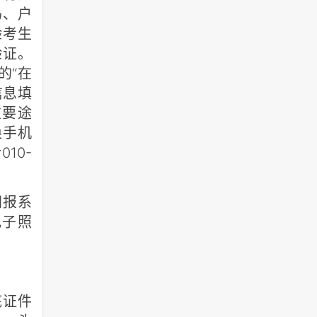
码、户
验考生
验证。
的“在
信息填
重要途
换手机
10-
网报系
电子照
底证件