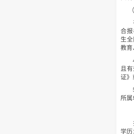
③
在
合报
生全
教育
4.
且有
证》
5.
所属
（
报
学历