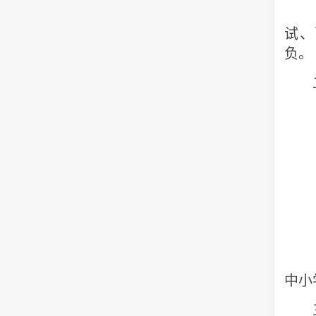
（
试、
负
二
（一
（二
（三
（四
（五
（六
中小
三