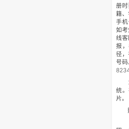
册时
籍、
手机
如考
线客
报，
径，
号码
823
2.
统。
片。
照
（1