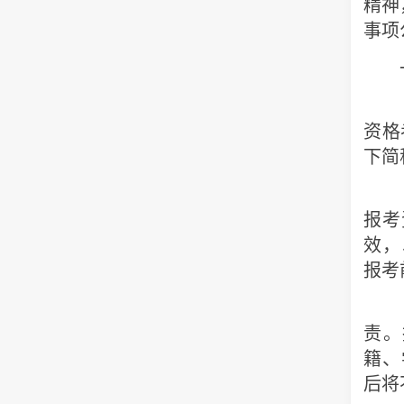
精神
事项
一
（
资格考
下简
（
报考
效，
报考
（
责。
籍、
后将