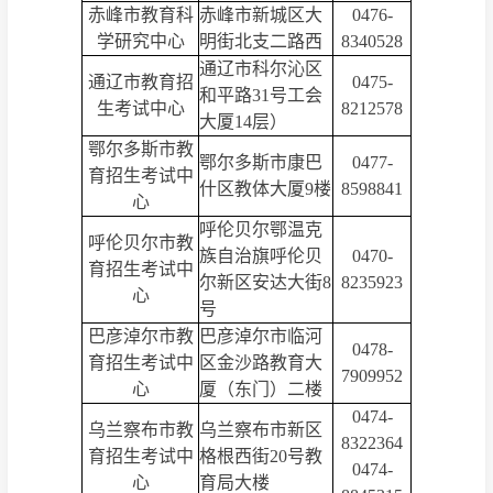
赤峰市教育科
赤峰市新城区大
0476-
学研究中心
明街北支二路西
8340528
通辽市科尔沁区
通辽市教育招
0475-
和平路31号工会
生考试中心
8212578
大厦14层）
鄂尔多斯市教
鄂尔多斯市康巴
0477-
育招生考试中
什区教体大厦9楼
8598841
心
呼伦贝尔鄂温克
呼伦贝尔市教
族自治旗呼伦贝
0470-
育招生考试中
尔新区安达大街8
8235923
心
号
巴彦淖尔市教
巴彦淖尔市临河
0478-
育招生考试中
区金沙路教育大
7909952
心
厦（东门）二楼
0474-
乌兰察布市教
乌兰察布市新区
8322364
育招生考试中
格根西街20号教
0474-
心
育局大楼