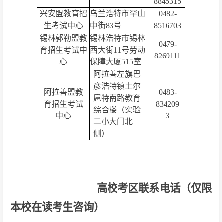
8845315
兴安盟教育招
乌兰浩特市罕山
0482-
生考试中心
中街83号
8516703
锡林郭勒盟教
锡林浩特市锡林
0479-
育招生考试中
西大街11号劳动
8269111
心
保障大厦515室
阿拉善左旗巴
彦浩特镇土尔
阿拉善盟教
0483-
扈特南路教育
育招生考试
834209
综合楼（实验
中心
3
二小大门北
侧）
高校考区联系电话（仅限
本校在读考生咨询）