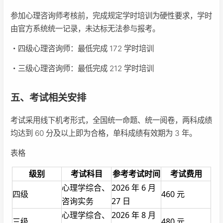
参加心理咨询师考核前，完成规定学时培训为硬性要求，学时
由官方系统统一记录，未达标无法参与报考。
・四级心理咨询师：最低完成 172 学时培训
・三级心理咨询师：最低完成 212 学时培训
五、考试相关安排
考试采用线下机考形式，全国统一命题、统一阅卷，两科成绩
均达到 60 分及以上即为合格，单科成绩有效期为 3 年。
表格
级别
考试科目
参考考试时间
考试费用
心理学综合、
2026 年 6 月
四级
460 元
咨询实务
27 日
心理学综合、
2026 年 8 月
三级
480 元