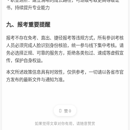
・职业进阶：建立清晰的成长路径，可逐级考取更高等级证
书，持续提升专业能力
九、报考重要提醒
报考不存在免考、直出、捷径报考等违规方式，所有参训考核
人员必须完成人脸识别身份核验，统一参与线下集中考核。请
务必选择正规、可靠的服务方，拒绝各类包过、速成等虚假宣
传，保护自身权益。
本文所述政策信息具有时效性，仅供参考，一切请以各省市官
方发布的最新文件与通知为准。
赞
0
如果觉得文章对你有用，请随意赞赏