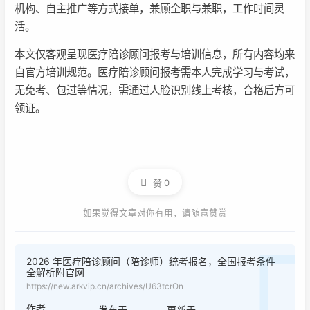
机构、自主推广等方式接单，兼顾全职与兼职，工作时间灵
活。
本文仅客观呈现医疗陪诊顾问报考与培训信息，所有内容均来
自官方培训规范。医疗陪诊顾问报考需本人完成学习与考试，
无免考、包过等情况，需通过人脸识别线上考核，合格后方可
领证。
赞
0
如果觉得文章对你有用，请随意赞赏
2026 年医疗陪诊顾问（陪诊师）统考报名，全国报考条件
全解析附官网
https://new.arkvip.cn/archives/U63tcrOn
作者
发布于
更新于