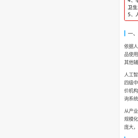
一
依据
品使
其他
人工
四级
价机
询系
从产
规模
庞大