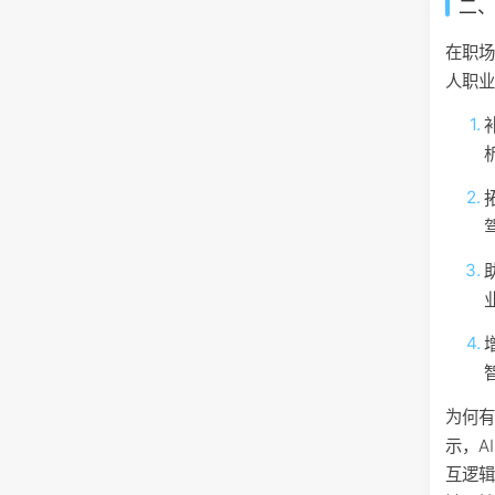
二
在职
人职
为何有
示，A
互逻