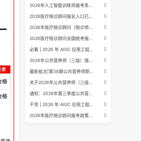
2026年人工智能训练师报考条件与流程：2026年最新官方要求全面解读
2026医疗陪诊顾问报名入口已公布，全国报考条件流程政策全解析
2026年医疗陪诊顾问（陪诊师）招生启动，全国报考指南附报名官网
2026医疗陪诊顾问全国统考报名中，报考条件流程全攻略附报名入口
必看 | 2026 年 AIGC 应用工程师报考核心要点：报名费用、官网可查、行业认可度、补考规则全盘点
2026年公共营养师（三级）值得考吗？报名入口+条件+证书用途
最新批次|第38期公共营养师职业能力评价证书报名培训通知
关于2026年公共营养师（三级、四级）全国统一认定报名的服务通知
通知：2026年第三季度公共营养师四级培训报名安排正式发布
干货 | 2026 年 AIGC 应用工程师报考指南：报名流程、学历要求、培训课程、就业方向全梳理
2026年医疗陪诊顾问报考政策更新，全国报名入口与报考指南全同步