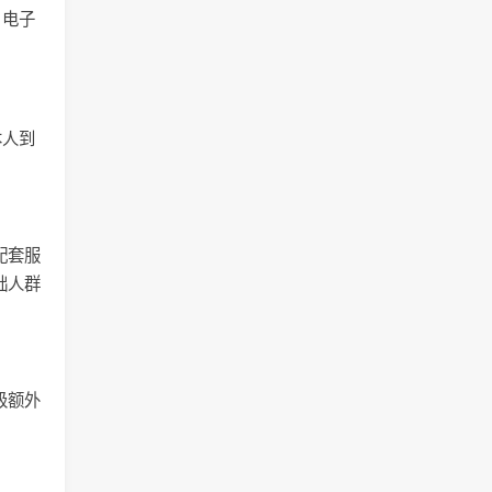
，电子
。
本人到
配套服
础人群
级额外