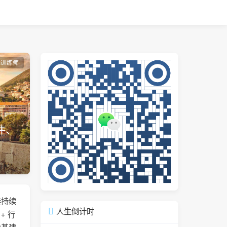
能训练师
件、
奏持续
人生倒计时
+ 行