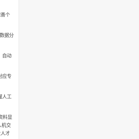
完善个
、数据分
、自动
对应专
握人工
资料显
人机交
业人才