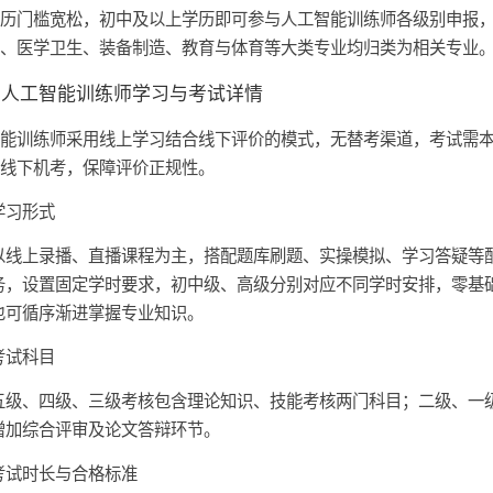
学历门槛宽松，初中及以上学历即可参与人工智能训练师各级别申报
息、医学卫生、装备制造、教育与体育等大类专业均归类为相关专业
、人工智能训练师学习与考试详情
智能训练师采用线上学习结合线下评价的模式，无替考渠道，考试需
与线下机考，保障评价正规性。
学习形式
以线上录播、直播课程为主，搭配题库刷题、实操模拟、学习答疑等
务，设置固定学时要求，初中级、高级分别对应不同学时安排，零基
也可循序渐进掌握专业知识。
考试科目
五级、四级、三级考核包含理论知识、技能考核两门科目；二级、一
增加综合评审及论文答辩环节。
考试时长与合格标准