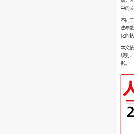
动，
中的
不同
法参
化的
本文依
规则
据。