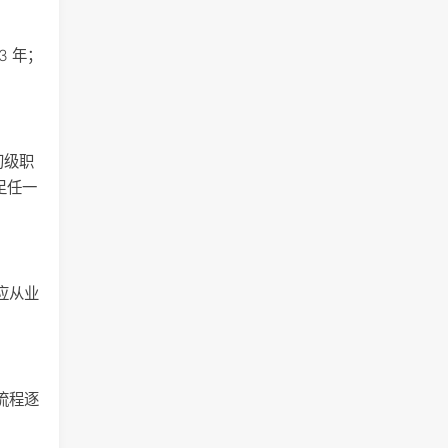
3 年；
初级职
足任一
应从业
流程逐