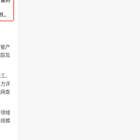
智能产
跟踪及
级工、
三方评
联网查
等领域
口规模