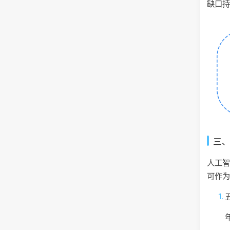
缺口
三
人工
可作