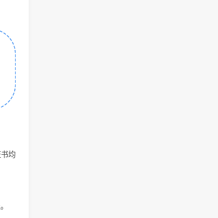
证书均
报。