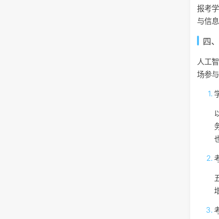
报考
与信
四
人工
场参