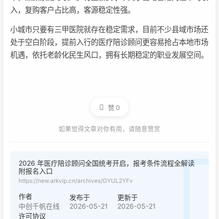
入，复购客户占比高，客源稳定性强。
小城市只要有三甲医院就存在稳定需求，目前不少县域市场还
处于空白阶段，提前入行的医疗陪诊顾问更容易抢占本地市场
机遇，依托老龄化民生风口，拥有长期稳定的职业发展空间。
赞
0
如果觉得文章对你有用，请随意赞赏
2026 年医疗陪诊顾问全国统考开启，报考条件流程全解读
附报名入口
https://new.arkvip.cn/archives/GYUL2YFv
作者
发布于
更新于
2026-05-21
2026-05-21
中创千帆在线
许可协议