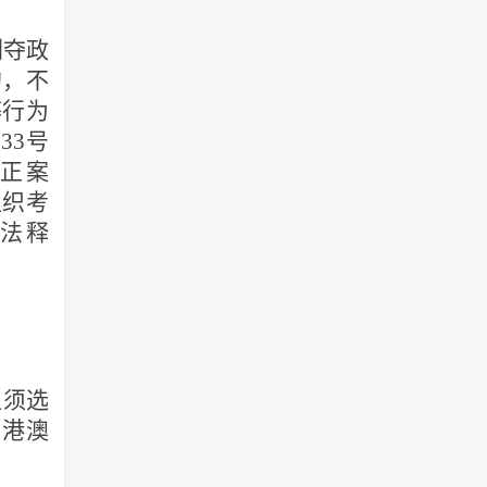
剥夺政
的，不
弊行为
第
33
号
正案
组织考
法释
生须选
，港澳