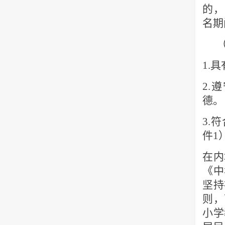
的，
名期
1.
具
2.
遵
德。
3.
符
件
1
在内
《中
坚持
则，
小学