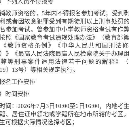
）下列人员不得报考
销教师资格的，
5
年内不得报名参加考试；受到
利或者因故意犯罪受到有期徒刑以上刑事处罚
名参加考试。曾参加中小学教师资格考试有作
按照《国家教育考试违规处理办法》（教育部
）《教师资格条例》《中华人民共和国刑法修
）》《最高人民法院最高人民检察院关于办理
作弊等刑事案件适用法律若干问题的解释》（
19
〕
13
号）等相关规定执行。
报名工作安排
）时间安排
时间：
2026
年
7
月
3
日
10:00
至
6
日
16:00
，内地考
籍、居住证申领地或学籍所在地市所辖的考区
生可根据实际情况选择考区；