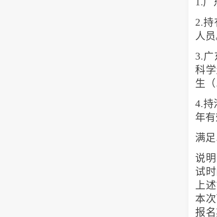
1.
广
2.
持
人员
3.
广
科学
生（
4.
持
年有
满足
说明
试时
上述
本次
报名