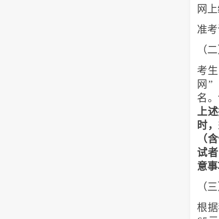
网上
准考
（二
考生
网
”
名。
上述
时，
（含
试者
意事
（三
根据