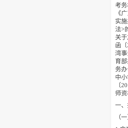
考务
《广
实施
法
>
关于
函〔
湾事
育部
务办
中小
〔
20
师资
一、
（一