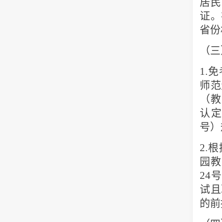
居民
证。
省份
（三
1.
免
师范
（教
认
号）
2.
根
园教
24
号
试且
的前