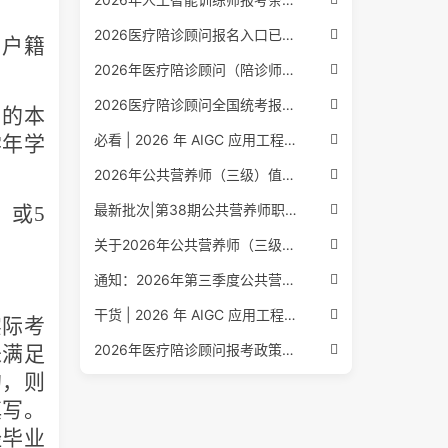
2026医疗陪诊顾问报名入口已公布，全国报考条件流程政策全解析
）户籍
2026年医疗陪诊顾问（陪诊师）招生启动，全国报考指南附报名官网
2026医疗陪诊顾问全国统考报名中，报考条件流程全攻略附报名入口
上的本
必看 | 2026 年 AIGC 应用工程师报考核心要点：报名费用、官网可查、行业认可度、补考规则全盘点
学年学
2026年公共营养师（三级）值得考吗？报名入口+条件+证书用途
最新批次|第38期公共营养师职业能力评价证书报名培训通知
，或
5
关于2026年公共营养师（三级、四级）全国统一认定报名的服务通知
通知：2026年第三季度公共营养师四级培训报名安排正式发布
干货 | 2026 年 AIGC 应用工程师报考指南：报名流程、学历要求、培训课程、就业方向全梳理
实际考
2026年医疗陪诊顾问报考政策更新，全国报名入口与报考指南全同步
未满足
的，则
填写。
经毕业