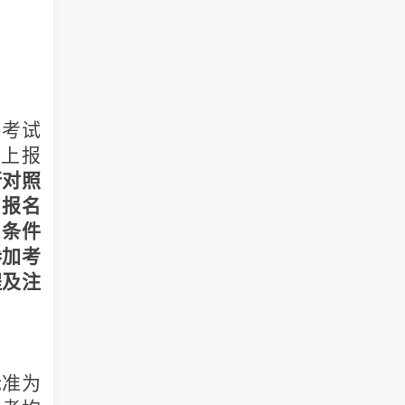
格考试
上报
行对照
。报名
名条件
参加考
程及注
标准为