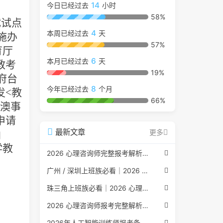
14
今日已经过去
小时
、
58%
试试点
4
本周已经过去
天
施办
57%
育厅
6
本月已经过去
天
教考
19%
府台
8
今年已经过去
个月
发
<
教
66%
港澳事
申请
最新文章
函
更多
学教
2026 心理咨询师完整报考解析（2017 国考取消后现行权威体系 + 避坑全指南）
广州 / 深圳上班族必看｜2026 心理咨询师考证指南，转行副业、情绪疏导双收益
珠三角上班族必看｜2026 心理咨询师考证指南，转行副业、情绪疏导双收益
2026 心理咨询师报考完整解析｜2017 国考取消后正规报考标准、流程避坑指南
2026年人工智能训练师报考条件与流程：2026年最新官方要求全面解读