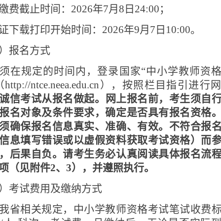
缴费截止时间：
2026
年
7
月
8
日
24:00
；
证下载打印开始时间：
2026
年
9
月
7
日
10:00
。
）报名方式
须在规定的时间内，登录国家
“
中小学教师资
（
http://ntce.neea.edu.cn
），按照栏目指引进行网
诚信考试从报名做起。网上报名前，考生须自
报名对象及条件要求，确定是否具有报名资格
须确保报名信息真实、准确、有效。不符合报
信息填写错误或以虚假资料获取考试资格）而
，后果自负。请考生务必认真阅读具体报名流
项（见附件2、3），并遵照执行。
）考试费用及缴纳方式
我省相关规定，中小学教师资格考试笔试收费