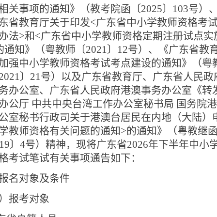
相关事项的通知》（教考院函〔
2025
〕
103
号）
东省教育厅关于印发
<
广东省中小学教师资格考
办法
>
和
<
广东省中小学教师资格定期注册试点实
的通知》（粤教师〔
2021
〕
12
号）、《广东省教
加强中小学教师资格考试考点建设的通知》（粤
2021
〕
21
号）以及广东省教育厅、广东省人民政
务办公室、广东省人民政府港澳事务办公室《转
办公厅 中共中央台湾工作办公室秘书局 国务院
公室秘书行政司关于港澳台居民在内地（大陆）
学教师资格有关问题的通知
>
的通知》（粤教继
19
〕
4
号）精神，
现将广东省
2026
年下半年中小
格考试笔试有关事项通告如下：
报名对象及条件
）报考对象