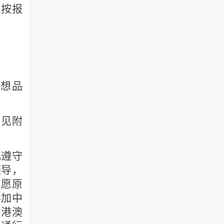
息按报
想品
（见附
凡遵守
领导，
自愿原
参加中
、港澳