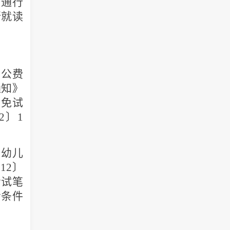
陆通行
行就读
和公费
通知》
生免试
2
〕
1
和幼儿
012
〕
考试笔
考条件