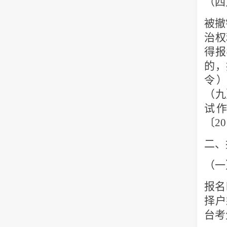
（四
被撤
治权
得报
的，
令
（九
试
〔
20
二、
（一
报名
择户
台考