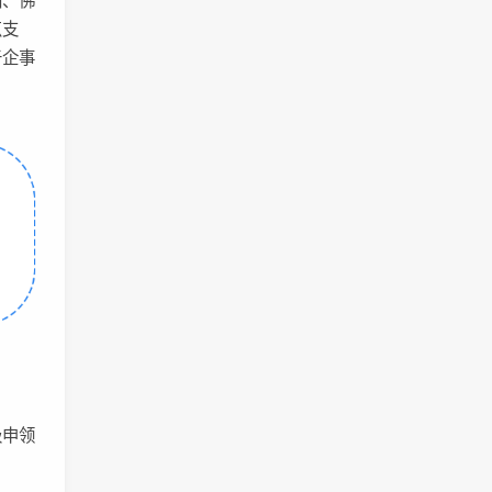
圳、佛
点支
于企事
级申领