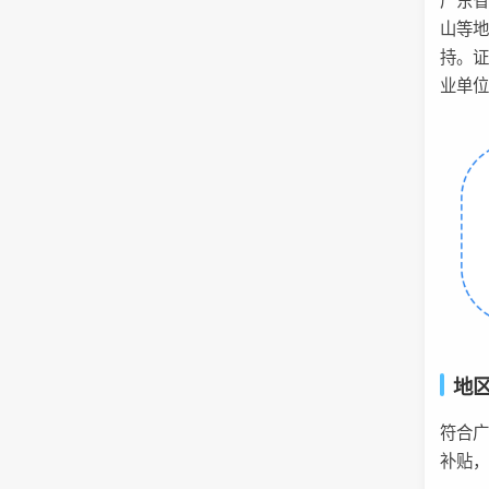
广东
山等
持。
业单
地
符合
补贴