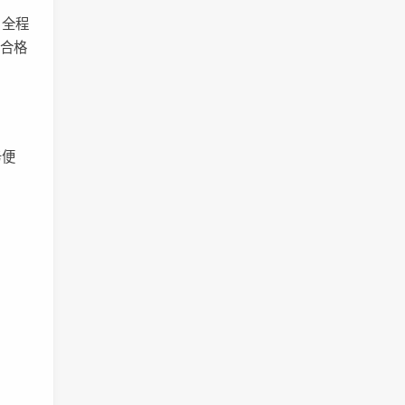
，全程
到合格
务便