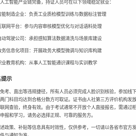
省人工智能产业链完备，持证人员可在以下领域稳定就业：
智能制造企业：负责工业质检模型训练与数据标注管理
互联网平台：参与内容审核模型优化与对话语料处理
自动驾驶公司：承担感知算法数据清洗与场景库建设
政务信息化项目：开展政务大模型微调与知识库构建
职业教育机构：从事人工智能通识课程与实训教学
名提示
无免考、直出等违规捷径，所有人员必须完成人脸识别核验，参加线
，两门科目均达到合格分数方可取证。证书由人社第三方评价机构发
国联网查验，终身有效。由于考试通常不开放个人直接报名，需通过
行申报和学习，请务必选择正规、可靠的服务方。
所述政策、补贴等信息具有时效性，仅供参考，一切请以各省市官方
文件与通知为准。