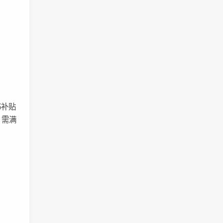
书补贴
，需满