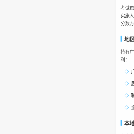
考试
实施人
分数
地
持有
利：
本