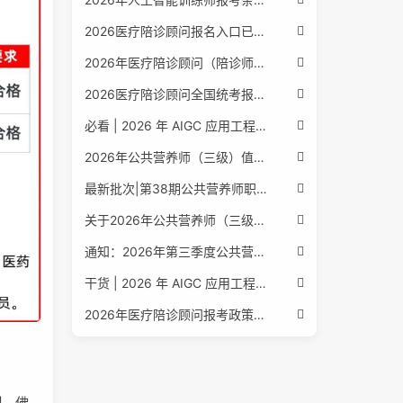
2026医疗陪诊顾问报名入口已公布，全国报考条件流程政策全解析
2026年医疗陪诊顾问（陪诊师）招生启动，全国报考指南附报名官网
2026医疗陪诊顾问全国统考报名中，报考条件流程全攻略附报名入口
必看 | 2026 年 AIGC 应用工程师报考核心要点：报名费用、官网可查、行业认可度、补考规则全盘点
2026年公共营养师（三级）值得考吗？报名入口+条件+证书用途
最新批次|第38期公共营养师职业能力评价证书报名培训通知
关于2026年公共营养师（三级、四级）全国统一认定报名的服务通知
通知：2026年第三季度公共营养师四级培训报名安排正式发布
干货 | 2026 年 AIGC 应用工程师报考指南：报名流程、学历要求、培训课程、就业方向全梳理
2026年医疗陪诊顾问报考政策更新，全国报名入口与报考指南全同步