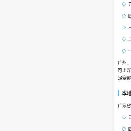
广州
可上浮
足全
本
广东