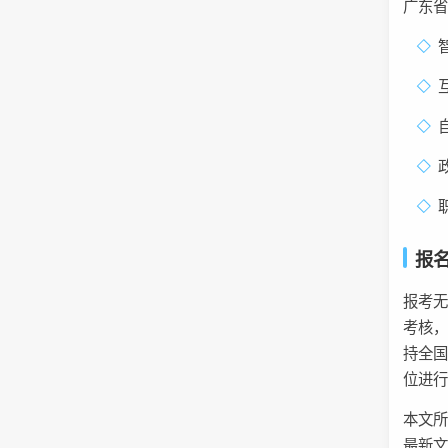
广东
报
报考
考核
持全
位进
本文
最新