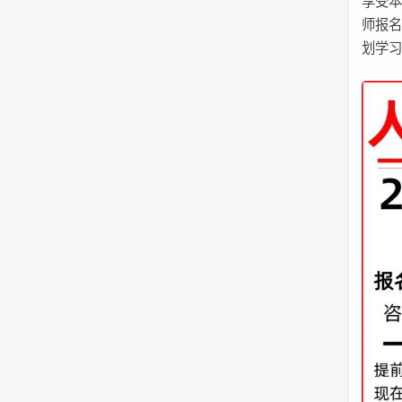
享受本
师报
划学