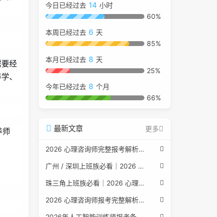
14
今日已经过去
小时
60%
6
本周已经过去
天
85%
8
本月已经过去
天
需要经
25%
养学、
8
今年已经过去
个月
66%
最新文章
更多
养师
2026 心理咨询师完整报考解析（2017 国考取消后现行权威体系 + 避坑全指南）
广州 / 深圳上班族必看｜2026 心理咨询师考证指南，转行副业、情绪疏导双收益
珠三角上班族必看｜2026 心理咨询师考证指南，转行副业、情绪疏导双收益
2026 心理咨询师报考完整解析｜2017 国考取消后正规报考标准、流程避坑指南
2026年人工智能训练师报考条件与流程：2026年最新官方要求全面解读