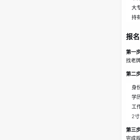
大
持
报名
第一
找老
第二
身
学
工
2
第三
完成