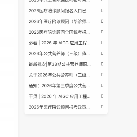
2026医疗陪诊顾问报名入口已公布，全国报考条件流程政策全解析
2026年医疗陪诊顾问（陪诊师）招生启动，全国报考指南附报名官网
2026医疗陪诊顾问全国统考报名中，报考条件流程全攻略附报名入口
必看 | 2026 年 AIGC 应用工程师报考核心要点：报名费用、官网可查、行业认可度、补考规则全盘点
2026年公共营养师（三级）值得考吗？报名入口+条件+证书用途
最新批次|第38期公共营养师职业能力评价证书报名培训通知
关于2026年公共营养师（三级、四级）全国统一认定报名的服务通知
通知：2026年第三季度公共营养师四级培训报名安排正式发布
干货 | 2026 年 AIGC 应用工程师报考指南：报名流程、学历要求、培训课程、就业方向全梳理
2026年医疗陪诊顾问报考政策更新，全国报名入口与报考指南全同步