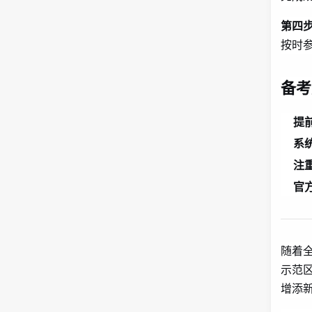
第四
按时
备考
提
系
注
官
随着
示范
增添