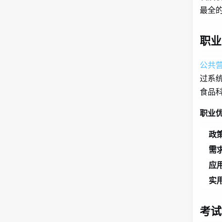
最全
职业
公共
过系
食品
职业
政
需
应
实
考试