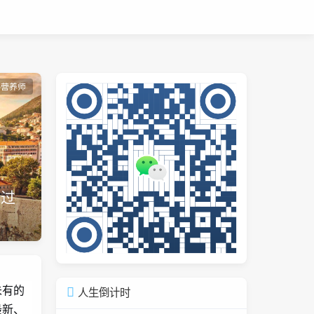
共营养师
错过
未有的
人生倒计时
最新、