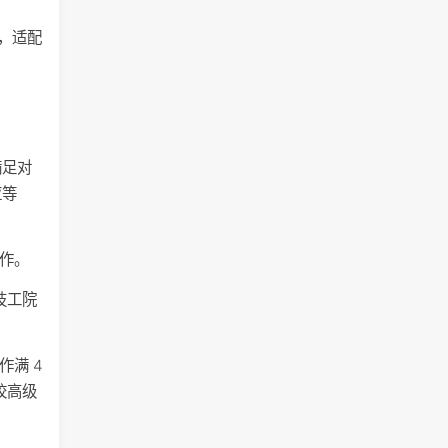
地，适配
满足对
应等
工作。
技工院
作满 4
校高级