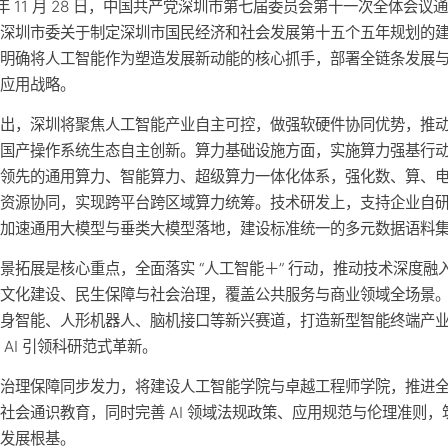
5 年 11 月 28 日，中国共产党深圳市第七届委员会第十一次全体会议
共深圳市委关于制定深圳市国民经济和社会发展第十五个五年规划的
，明确将人工智能作为塑造发展新动能的核心抓手，部署全链条发展
平应用战略。
提出，深圳将聚焦人工智能产业自主可控，做强软硬件协同优势，推
与国产操作系统生态自主创新。算力基础设施方面，实施算力强基行
球领先的通用算力、智能算力、超级算力一体化体系，强化数、算、
用资源协同，实现跨平台跨区域算力统筹。技术研发上，支持企业自
，加速通用大模型与垂类大模型落地，建设标准统一的多元数据语料
景拓展是核心重点，全面落实 “人工智能＋” 行动，推动技术深度融
、文化建设、民生保障与社会治理，覆盖公共服务与商业领域全场景
具身智能、人形机器人、脑机接口等新兴赛道，打造新型智能终端产
 AI 引领科研范式革新。
与治理保障同步发力，将建设人工智能学院与卓越工程师学院，推进
社会通识教育，同时完善 AI 领域法规政策、应用规范与伦理准则，
康发展根基。