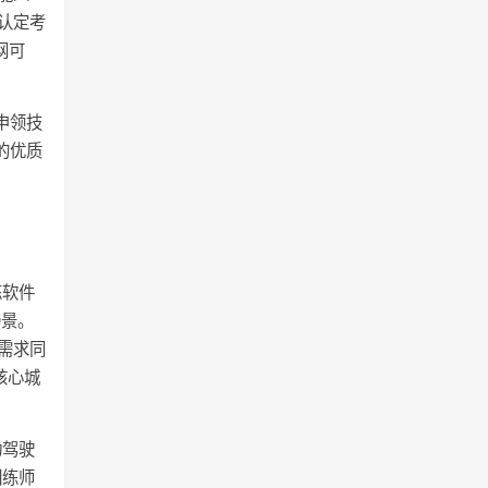
级认定考
网可
申领技
的优质
练软件
场景。
聘需求同
核心城
动驾驶
训练师