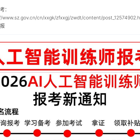
参考：
://www.sz.gov.cn/cn/xxgk/zfxxgj/zwdt/content/post_12574902.
区报