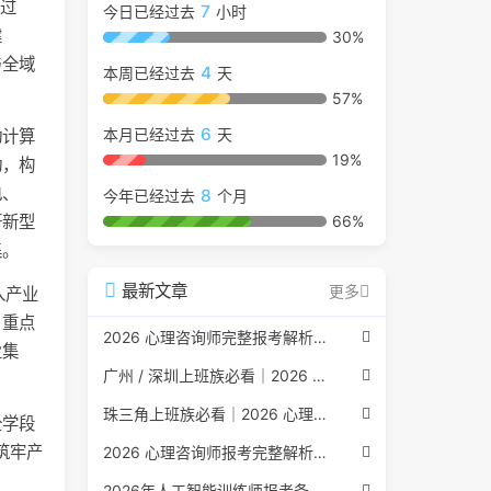
通过
7
今日已经过去
小时
建
30%
与全域
4
本周已经过去
天
57%
6
本月已经过去
天
动计算
19%
动，构
电、
8
今年已经过去
个月
研新型
66%
集。
最新文章
更多
入产业
。重点
2026 心理咨询师完整报考解析（2017 国考取消后现行权威体系 + 避坑全指南）
业集
广州 / 深圳上班族必看｜2026 心理咨询师考证指南，转行副业、情绪疏导双收益
珠三角上班族必看｜2026 心理咨询师考证指南，转行副业、情绪疏导双收益
全学段
筑牢产
2026 心理咨询师报考完整解析｜2017 国考取消后正规报考标准、流程避坑指南
2026年人工智能训练师报考条件与流程：2026年最新官方要求全面解读