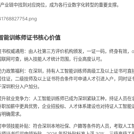
在产业链中找到对应岗位，成为各行业数字化转型的重要支撑。
智能训练师证书核心价值
证书权威通用：由人社第三方评价机构颁发，一证一码，终身有效，os
国联网可查，纳入技能人才统计范围，行业高度认可。
助力政策福利：在深圳，持有人工智能训练师高级工及以上证书可直
居住证，二级技师及以上证书符合条件可申请人才引进入户，同时证
于深圳积分入户加分。
提升就业竞争力：人工智能训练师已成为深圳紧缺工种，持证人员在
升职加薪中更具优势，企业招投标、人才体系建设也对持证人工智能
有明确需求。
可申领技能补贴：符合深圳本地社保、户籍等条件的人员，考取人工
练师证书后可申领补贴，2026 年起补贴标准上浮 30%，三级高级工