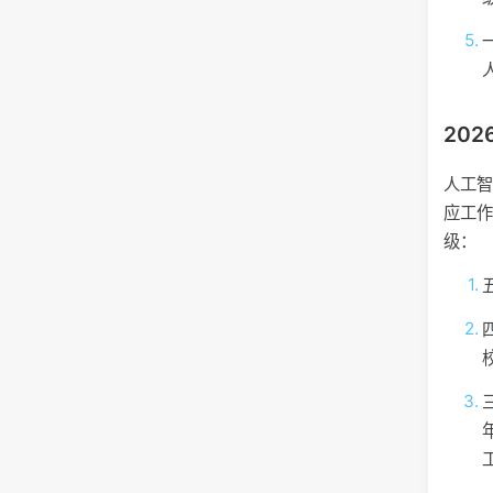
20
人工
应工
级：