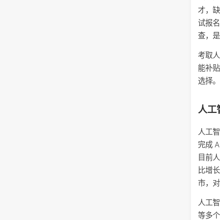
才，缺
试报名
查，
考取人
能补贴
选择
人工
人工
完成 
目前人
比增长
市，
人工
等多