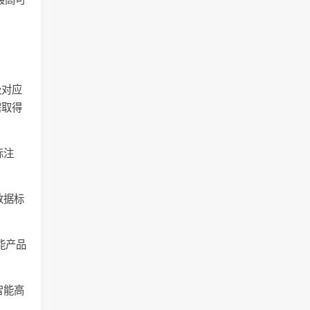
级对应
需取得
标注
数据标
能产品
智能高