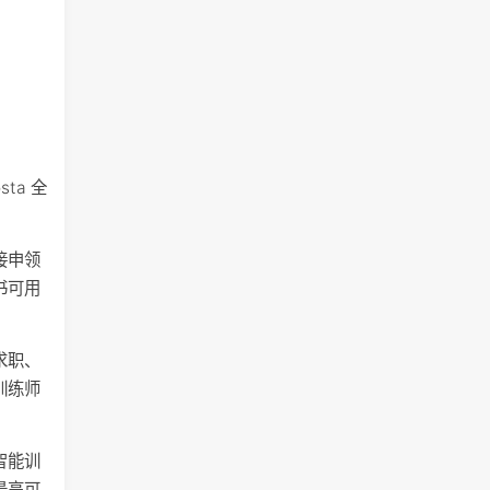
ta 全
接申领
书可用
求职、
训练师
智能训
最高可