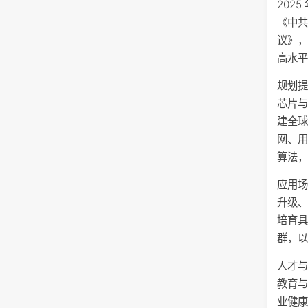
202
《中
议》
高水
规划
芯片
建全
网、
算法
应用场
升级
培育
群，以
人才
教育与
业健