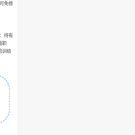
业可免修
考：持有
级职
培训结