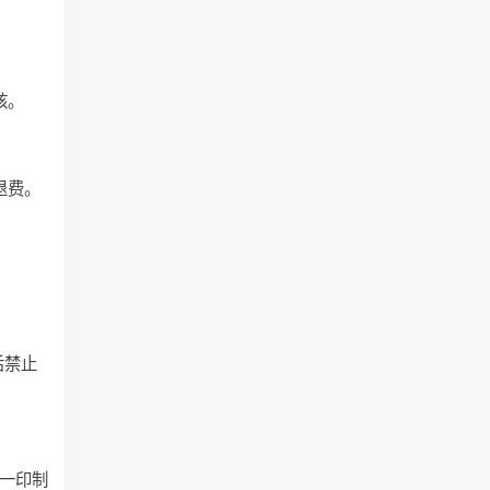
核。
退费。
后禁止
统一印制