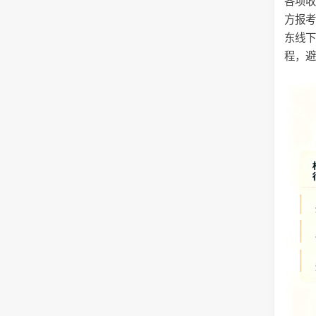
各项
方报
东线
程，