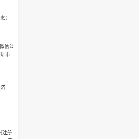
状态；
政”微信公
深圳市
经济
《注册