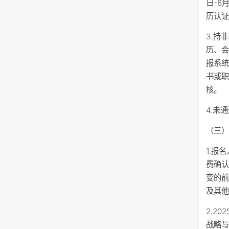
日-8
历认
3.持
历、
报系
书或
核。
4.未
（三
1.报
费确
变的
及其
2.2
战略与