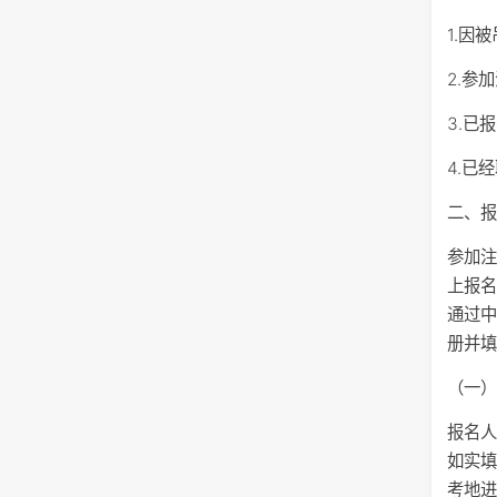
1.因
2.参
3.已
4.已
二、
参加
上报名系
通过
册并
（一
报名人
如实
考地进