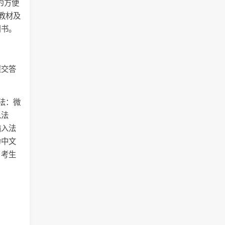
为方便
教材及
用书。
提交答
法：微
入法
输入法
为中文
，考生