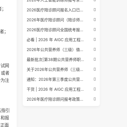
者；
2026医疗陪诊顾问报名入口已公布，全国报考条件流程政策全解析
2026年医疗陪诊顾问（陪诊师）招生启动，全国报考指南附报名官网
2026医疗陪诊顾问全国统考报名中，报考条件流程全攻略附报名入口
试者；
必看 | 2026 年 AIGC 应用工程师报考核心要点：报名费用、官网可查、行业认可度、补考规则全盘点
2026年公共营养师（三级）值得考吗？报名入口+条件+证书用途
最新批次|第38期公共营养师职业能力评价证书报名培训通知
考试网
关于2026年公共营养师（三级、四级）全国统一认定报名的服务通知
名，或者
通知：2026年第三季度公共营养师四级培训报名安排正式发布
分为注
干货 | 2026 年 AIGC 应用工程师报考指南：报名流程、学历要求、培训课程、就业方向全梳理
2026年医疗陪诊顾问报考政策更新，全国报名入口与报考指南全同步
名指引
目和报
寸正面