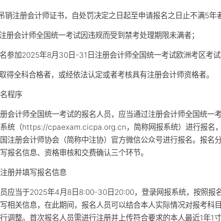
被吊销注册会计师证书，自处罚决定之日起至申请报名之日止不满5年
加注册会计师全国统一考试因违规而受到禁考处理期限未满者；
报名参加2025年8月30日-31日注册会计师全国统一考试欧洲考区考
经取得全科合格者，或经依法认定或者考核具有注册会计师资格者。
报名程序
注册会计师全国统一考试的报名人员，应当通过注册会计师全国统一
统（https://cpaexam.cicpa.org.cn，简称网报系统）进行报
中国注册会计师协会（简称中注协）官方微信公众号进行报名。报名
填写报名信息、资格审核和交费确认三个环节。
）注册并填写报名信息
员应当于2025年4月8日8:00-30日20:00，登录网报系统，按照报
填写相关信息，在此期间，报名人员可以结合本人实际情况对报考科
行调整。首次报名人员需进行注册并上传符合要求的本人最近1年1