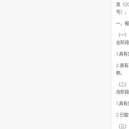
发〈2
号），
一、
（一
业阶
1.具
2.具
称。
（二
合阶
1.具
2.已
（三