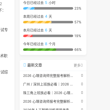
5
今日已经过去
小时
2
23%
下：
4
本周已经过去
天
57%
考试专
6
本月已经过去
天
19%
8
今年已经过去
个月
66%
技术职
最新文章
更多
考试综
2026 心理咨询师完整报考解析（2017 国考取消后现行权威体系 + 避坑全指南）
广州 / 深圳上班族必看｜2026 心理咨询师考证指南，转行副业、情绪疏导双收益
珠三角上班族必看｜2026 心理咨询师考证指南，转行副业、情绪疏导双收益
2026 心理咨询师报考完整解析｜2017 国考取消后正规报考标准、流程避坑指南
2026年人工智能训练师报考条件与流程：2026年最新官方要求全面解读