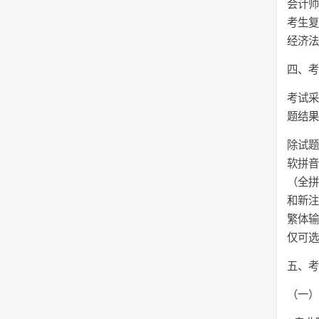
会计师
考生复
经济
四、
考试
题结
除试题
软拼
（全
和新
繁体
仅可
五、
（一