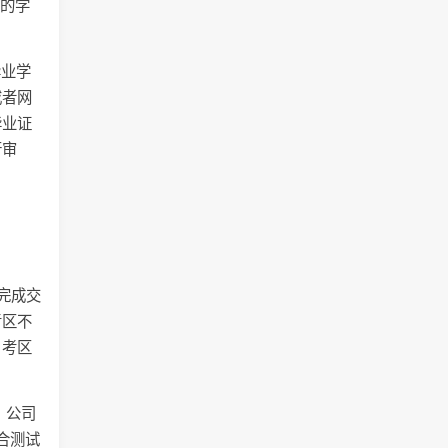
具的学
毕业学
或者网
毕业证
行审
统完成交
考区不
、考区
、公司
合测试