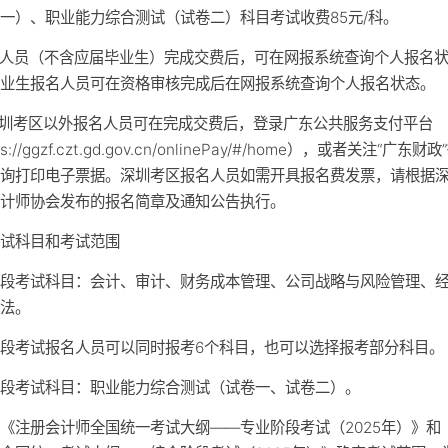
一）、职业能力综合测试（试卷二）科目考试收费85元/科。
名人员（不含应届毕业生）完成交费后，可在网报系统查询个人报名
毕业生报名人员可在资格审核完成后在网报系统查询个人报名状态。
深圳考区以外报名人员可在完成交费后，登录广东公共服务支付平台
ps://ggzf.czt.gd.gov.cn/onlinePay/#/home），或者关注“广东财
查询打印电子票据。深圳考区报名人员如需开具报名费发票，请根据
会计师协会发布的报名简章及通知公告执行。
考试科目和考试范围
阶段考试科目：会计、审计、财务成本管理、公司战略与风险管理、
税法。
段考试报名人员可以同时报考6个科目，也可以选择报考部分科目。
阶段考试科目：职业能力综合测试（试卷一、试卷二）。
《注册会计师全国统一考试大纲——专业阶段考试（2025年）》和