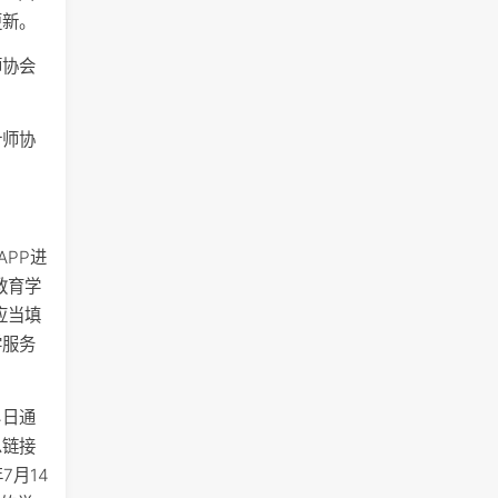
更新。
师协会
计师协
APP进
教育学
应当填
学服务
4日通
息链接
7月14