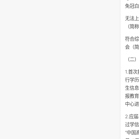
免冠
无法
（简
符合
会（
（二
1.首
行学历
生信息
报教
中心
2.应
过学信
“中国