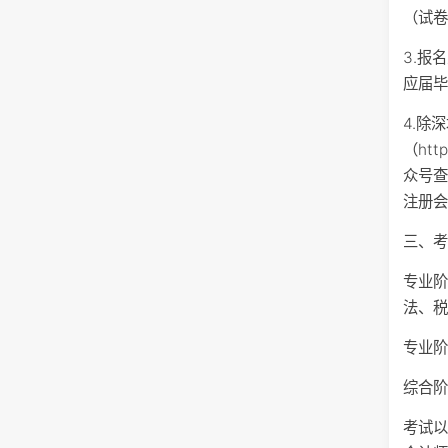
（试卷
3.报
应届
4.除
（htt
众号
注册
三、
专业
法、
专业阶
综合
考试以